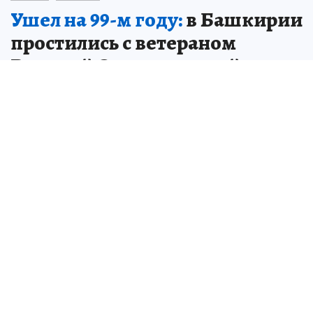
Ушел на 99-м году:
в Башкирии
простились с ветераном
Великой Отечественной
войны Сергеем Таракановым
В Башкирии ушел из жизни ветеран
Великой Отечественной войны Сергей
Тараканов