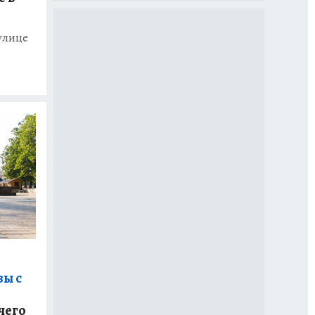
улице
зы с
чего