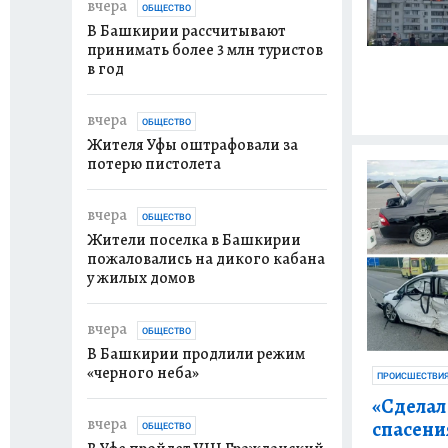
вчера
ОБЩЕСТВО
В Башкирии рассчитывают
принимать более 3 млн туристов
в год
вчера
ОБЩЕСТВО
Жителя Уфы оштрафовали за
потерю пистолета
вчера
ОБЩЕСТВО
Жители поселка в Башкирии
пожаловались на дикого кабана
у жилых домов
вчера
ОБЩЕСТВО
В Башкирии продлили режим
«черного неба»
ПРОИСШЕСТВИ
«Сделал
вчера
спасени
ОБЩЕСТВО