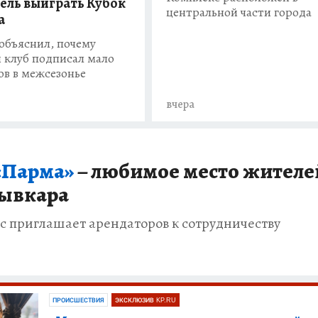
цель выиграть Кубок
центральной части города
а
объяснил, почему
 клуб подписал мало
ов в межсезонье
вчера
«Парма»
– любимое место жителе
ывкара
с приглашает арендаторов к сотрудничеству
ПРОИСШЕСТВИЯ
ЭКСКЛЮЗИВ KP.RU