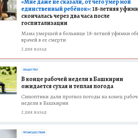
«Мне даже не сказали, от чего умер мой
единственный ребёнок»:
18-летняя уфим
скончалась через два часа после
госпитализации
Мама умершей в больнице 18-летней уфимки об
врачей в ее смерти
2 дня назад
ОБЩЕСТВО
В конце рабочей недели в Башкирии
ожидается сухая и теплая погода
Синоптики дали прогноз погоды на конец рабоч
недели в Башкирии
2 дня назад
ПРОИСШЕСТВИЯ