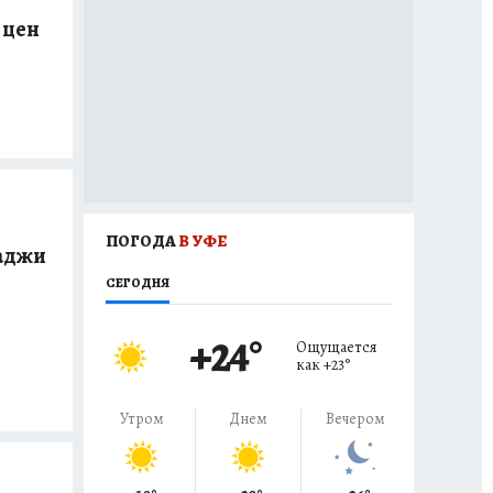
 цен
ПОГОДА
В УФЕ
гаджи
СЕГОДНЯ
+24
°
Ощущается
как
+23
°
Утром
Днем
Вечером