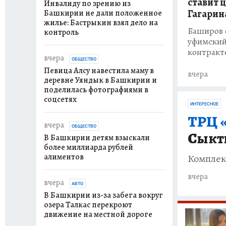
ставит 
Инвалиду по зрению из
Гагарин
Башкирии не дали положенное
жилье: Бастрыкин взял дело на
Баширов 
контроль
уфимский
контракт
вчера
ОБЩЕСТВО
Певица Алсу навестила маму в
вчера
деревне Уяндык в Башкирии и
поделилась фотографиями в
соцсетях
ИНТЕРЕСНОЕ
ТРЦ 
вчера
ОБЩЕСТВО
Сыкт
В Башкирии детям взыскали
более миллиарда рублей
алиментов
Комплек
вчера
вчера
АВТО
В Башкирии из-за забега вокруг
озера Талкас перекроют
движение на местной дороге