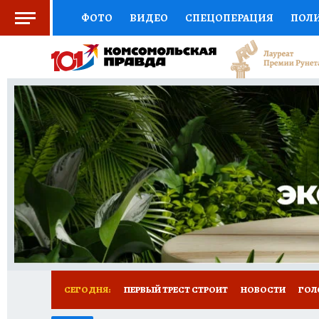
ФОТО
ВИДЕО
СПЕЦОПЕРАЦИЯ
ПОЛ
СОЦПОДДЕРЖКА
НАУКА
СПОРТ
КО
ВЫБОР ЭКСПЕРТОВ
ДОКТОР
ФИНАНС
КНИЖНАЯ ПОЛКА
ПРОГНОЗЫ НА СПОРТ
ПРЕСС-ЦЕНТР
НЕДВИЖИМОСТЬ
ТЕЛЕ
РАДИО КП
РЕКЛАМА
ТЕСТЫ
НОВОЕ 
СЕГОДНЯ:
ПЕРВЫЙ ТРЕСТ СТРОИТ
НОВОСТИ
ГОЛ