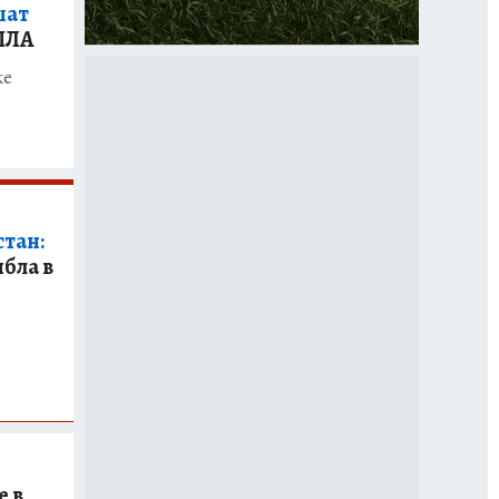
шат
БПЛА
ке
стан:
бла в
е в