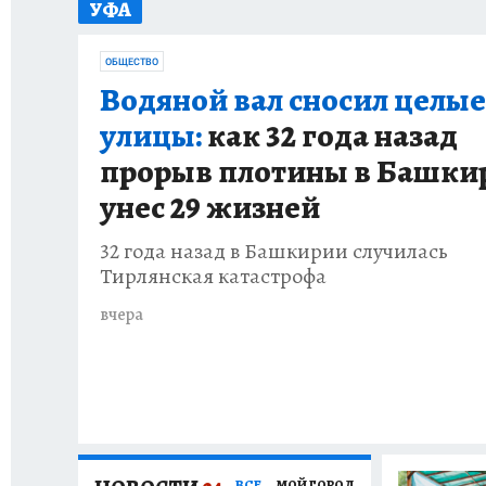
УФА
КП В МАХ
ОТДЫХ В РОССИИ
ЗАПОВЕД
ОБЩЕСТВО
Водяной вал сносил целые
улицы:
как 32 года назад
прорыв плотины в Башки
унес 29 жизней
32 года назад в Башкирии случилась
Тирлянская катастрофа
вчера
ВСЕ
МОЙ ГОРОД