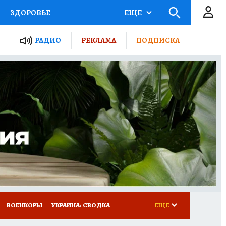
ЗДОРОВЬЕ
ЕЩЕ
ТЫ РОССИИ
РАДИО
РЕКЛАМА
ПОДПИСКА
КРЕТЫ
ПУТЕВОДИТЕЛЬ
 ЖЕЛЕЗА
ТУРИЗМ
Д ПОТРЕБИТЕЛЯ
ВСЕ О КП
ВОЕНКОРЫ
УКРАИНА: СВОДКА
ЕЩЕ