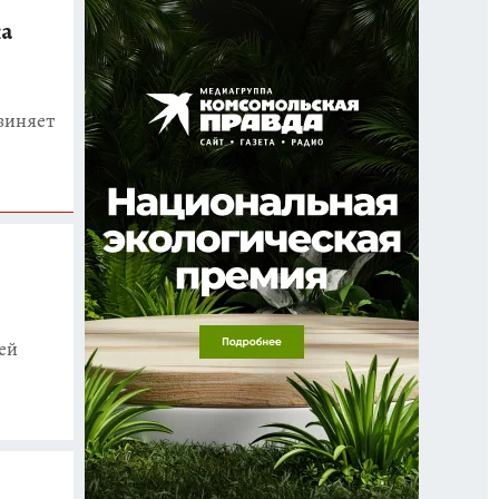
ка
виняет
ей