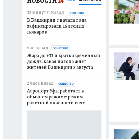
НОВОСТИ
24
32 минуты назад
вчера
ОБЩЕСТВО
ОБЩЕСТВО
В Башкирии с начала года
В селе Баймакск
зафиксировали 16 лесных
объявили каран
пожаров
бешенства
час назад
вчера
ОБЩЕСТВО
ПРОИСШЕСТВ
Жара до +33 и кратковременный
Житель Уфы сде
дождь: какая погода ждет
ключей и вынес 
жителей Башкирии 8 августа
золотом из ква
2 часа назад
вчера
ОБЩЕСТВО
ПРОИСШЕСТВ
Аэропорт Уфы работает в
Уфимка переда
обычном режиме: режим
два миллиона ру
ракетной опасности снят
вчера
ПРОИСШЕСТВ
Замыкание пров
стать причиной
пожара в Уфе