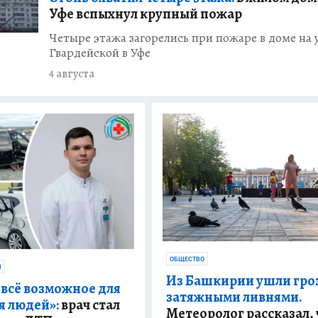
Уфе вспыхнул крупный пожар
Четыре этажа загорелись при пожаре в доме на 
Гвардейской в Уфе
4 августа
ОБЩЕСТВО
Я
Из Башкирии ушли гро
 всё возможное для
затяжными ливнями.
я людей»:
врач стал
Метеоролог рассказал, 