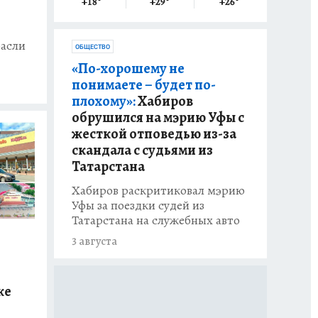
+18
°
+29
°
+26
°
расли
ОБЩЕСТВО
«По-хорошему не
понимаете – будет по-
плохому»:
Хабиров
обрушился на мэрию Уфы с
жесткой отповедью из-за
скандала с судьями из
Татарстана
Хабиров раскритиковал мэрию
Уфы за поездки судей из
Татарстана на служебных авто
3 августа
ке