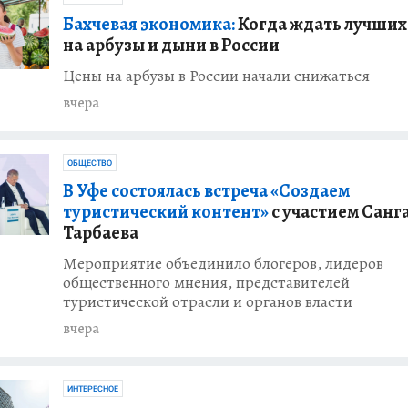
Бахчевая экономика:
Когда ждать лучших
на арбузы и дыни в России
ого района
Цены на арбузы в России начали снижаться
тин из-за
вчера
ИЯ
лал дубликат
ОБЩЕСТВО
деньги с
В Уфе состоялась встреча «Создаем
ртиры бывшей
туристический контент»
с участием Сан
Тарбаева
ИЯ
Мероприятие объединило блогеров, лидеров
ла мошенникам
общественного мнения, представителей
блей у гаража
туристической отрасли и органов власти
вчера
ИЯ
одки могло
 крупного
ИНТЕРЕСНОЕ