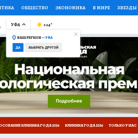
ИТИКА
ОБЩЕСТВО
ЭКОНОМИКА
В МИРЕ
ЗВЕЗДЫ
ЛУМНИСТЫ
ПРОИСШЕСТВИЯ
НАЦИОНАЛЬНЫЕ ПРОЕК
УФА
+24
°
ВАШ РЕГИОН —
УФА
Ы
ОТКРЫВАЕМ МИР
Я ЗНАЮ
СЕМЬЯ
ЖЕНСКИЕ СЕ
ДА
ВЫБРАТЬ ДРУГОЙ
ПРОМОКОДЫ
СЕРИАЛЫ
СПЕЦПРОЕКТЫ
ДЕФИЦИТ
ВИЗОР
КОЛЛЕКЦИИ
КОНКУРСЫ
РАБОТА У НАС
ГИ
НА САЙТЕ
ОСОВАНИЕ КЛИНИКА ГОДА 2026
КЛИНИКА ГОДА 2026
ТОЛЬКО У НАС