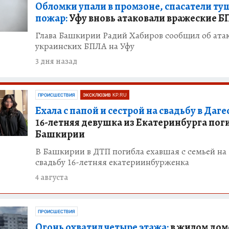
Обломки упали в промзоне, спасатели ту
пожар:
Уфу вновь атаковали вражеские 
Глава Башкирии Радий Хабиров сообщил об ата
украинских БПЛА на Уфу
3 дня назад
ПРОИСШЕСТВИЯ
ЭКСКЛЮЗИВ KP.RU
Ехала с папой и сестрой на свадьбу в Даге
16-летняя девушка из Екатеринбурга поги
Башкирии
В Башкирии в ДТП погибла ехавшая с семьей на
свадьбу 16-летняя екатериинбурженка
4 августа
ПРОИСШЕСТВИЯ
Огонь охватил четыре этажа:
в жилом дом