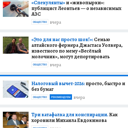
«Спекулянты»
и «живопырки»:
публицист Леонтьев — о независимых
АЗС
вчера
ОБЩЕСТВО
«Это для нас просто шок!»:
Семью
алтайского фермера Джастаса Уолкера,
известного по мему «Весёлый
молочник», могут депортировать
вчера
ОБЩЕСТВО
Налоговый вычет-2026:
просто, быстро и
без бумаг
вчера
ОБЩЕСТВО
РЕКОМЕНДУЕМ
Три катафалка для конспирации.
Как
хоронили Михаила Евдокимова