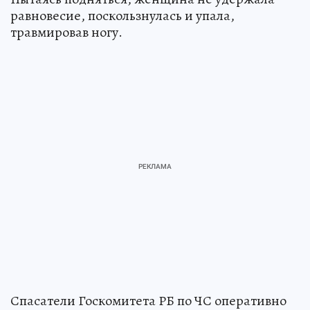
камни стали скользкими, а грунт размыло.
Пытаясь подняться, женщина не удержала
равновесие, поскользнулась и упала,
травмировав ногу.