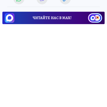
ЧИТАЙТЕ НАС В МАХ!
26 апреля 2026 5:20
НОВОСТИ
ОБЩЕСТВО
Паводковая обстановка в
Башкирии:
подтоплены
участки и мост, зафиксирован
рост уровня воды
За сутки к спасателям в Башкирии
поступило пять обращений о
подтоплениях