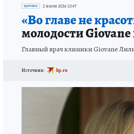
КП В МАХ
ОТДЫХ В РОССИИ
ЗАПОВЕД
2 июля 2026 10:47
ЗДОРОВЬЕ
«Во главе не красо
молодости Giovane 
Главный врач клиники Giovane Лил
Источник:
kp.ru