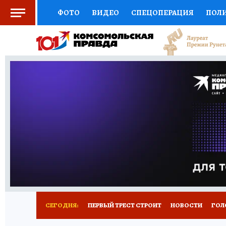
ФОТО
ВИДЕО
СПЕЦОПЕРАЦИЯ
ПОЛ
СОЦПОДДЕРЖКА
НАУКА
СПОРТ
КО
ВЫБОР ЭКСПЕРТОВ
ДОКТОР
ФИНАНС
КНИЖНАЯ ПОЛКА
ПРОГНОЗЫ НА СПОРТ
ПРЕСС-ЦЕНТР
НЕДВИЖИМОСТЬ
ТЕЛЕ
РАДИО КП
РЕКЛАМА
ТЕСТЫ
НОВОЕ 
СЕГОДНЯ:
ПЕРВЫЙ ТРЕСТ СТРОИТ
НОВОСТИ
ГОЛ