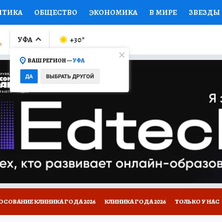
ИТИКА
ОБЩЕСТВО
ЭКОНОМИКА
В МИРЕ
ЗВЕЗДЫ
ЛУМНИСТЫ
ПРОИСШЕСТВИЯ
НАЦИОНАЛЬНЫЕ ПРОЕК
УФА
+30
°
ВАШ РЕГИОН —
УФА
Ы
ОТКРЫВАЕМ МИР
Я ЗНАЮ
СЕМЬЯ
ЖЕНСКИЕ СЕ
ДА
ВЫБРАТЬ ДРУГОЙ
ПРОМОКОДЫ
СЕРИАЛЫ
СПЕЦПРОЕКТЫ
ДЕФИЦИТ
ВИЗОР
КОЛЛЕКЦИИ
КОНКУРСЫ
РАБОТА У НАС
ГИ
НА САЙТЕ
ОСОВАНИЕ КЛИНИКА ГОДА 2026
КЛИНИКА ГОДА 2026
ТОЛЬКО У НАС