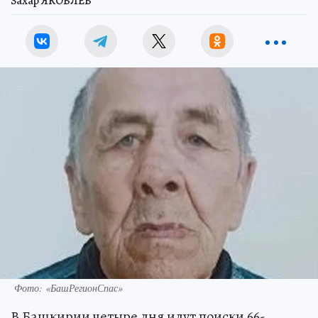
Захар ЯКОВЛЕВ
Фото: «БашРегионСпас»
В Башкирии четыре дня идут поиски 66-