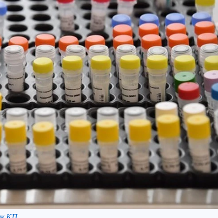
нк КП