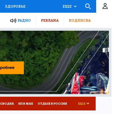
ЗДОРОВЬЕ
ЕЩЕ
ТЫ РОССИИ
РАДИО
РЕКЛАМА
ПОДПИСКА
КРЕТЫ
ПУТЕВОДИТЕЛЬ
 ЖЕЛЕЗА
ТУРИЗМ
Д ПОТРЕБИТЕЛЯ
ВСЕ О КП
 СВОДКА
КП В МАХ
ОТДЫХ В РОССИИ
ЕЩЕ