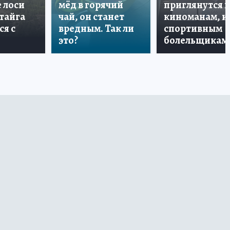
е лоси
мёд в горячий
приглянутся 
 тайга
чай, он станет
киноманам, и
ся с
вредным. Так ли
спортивным
это?
болельщикам