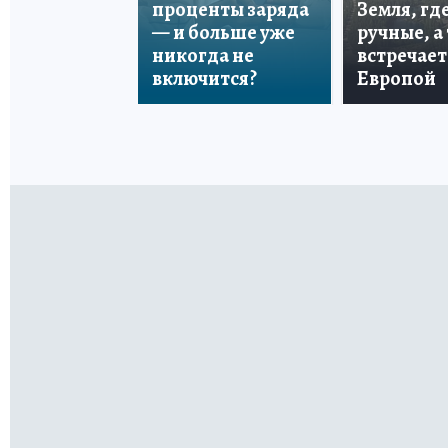
проценты заряда
Земля, гд
— и больше уже
ручные, а
никогда не
встречает
включится?
Европой