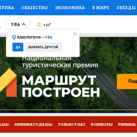
ИТИКА
ОБЩЕСТВО
ЭКОНОМИКА
В МИРЕ
ЗВЕЗДЫ
ЛУМНИСТЫ
ПРОИСШЕСТВИЯ
НАЦИОНАЛЬНЫЕ ПРОЕК
УФА
+27
°
ВАШ РЕГИОН —
УФА
Ы
ОТКРЫВАЕМ МИР
Я ЗНАЮ
СЕМЬЯ
ЖЕНСКИЕ СЕ
ДА
ВЫБРАТЬ ДРУГОЙ
ПРОМОКОДЫ
СЕРИАЛЫ
СПЕЦПРОЕКТЫ
ДЕФИЦИТ
ВИЗОР
КОЛЛЕКЦИИ
КОНКУРСЫ
РАБОТА У НАС
ГИ
НА САЙТЕ
2026
КЛИНИКА ГОДА 2026
ТОЛЬКО У НАС
ВОЕНКОРЫ
УКРАИНА: