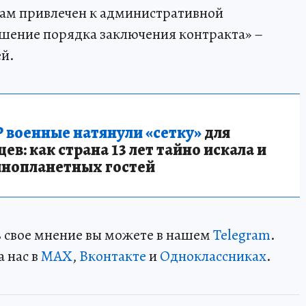
кам привлечен к административной
ушение порядка заключения контракта» –
ей.
 военные натянули «сетку»
для
в: как страна 13 лет тайно искала и
инопланетных гостей
ть свое мнение вы можете в нашем
Telegram
.
а нас в
MAX
,
Вконтакте
и
Одноклассниках
.