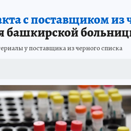
АФИША
ИСПЫТАНО НА СЕБЕ
кта с поставщиком из ч
ля башкирской больни
ериалы у поставщика из черного списка