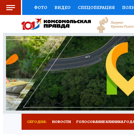
ФОТО
ВИДЕО
СПЕЦОПЕРАЦИЯ
ПОЛ
СОЦПОДДЕРЖКА
НАУКА
СПОРТ
КО
ВЫБОР ЭКСПЕРТОВ
ДОКТОР
ФИНАНС
КНИЖНАЯ ПОЛКА
ПРОГНОЗЫ НА СПОРТ
ПРЕСС-ЦЕНТР
НЕДВИЖИМОСТЬ
ТЕЛЕ
РАДИО КП
РЕКЛАМА
ТЕСТЫ
НОВОЕ 
СЕГОДНЯ:
НОВОСТИ
ГОЛОСОВАНИЕ КЛИНИКА ГОДА 