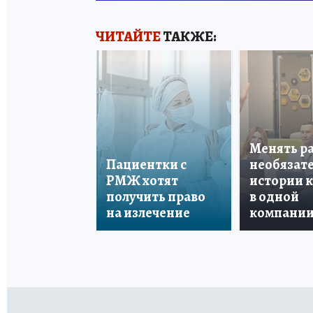
ЧИТАЙТЕ
ТАКЖЕ:
Менять р
Пациентки с
необязате
РМЖ хотят
истории 
получить право
в одной
на излечение
компани