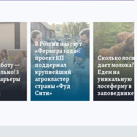
В России назовут
«Фермера года»:
проект КП
Сколько лоси
аботу —
поддержал
дает молока?
льно! 3
крупнейший
Едем на
карьеры
агрокластер
уникальную
страны «Фуд
лосеферму в
и
Сити»
заповеднике!