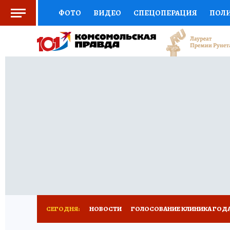
ФОТО
ВИДЕО
СПЕЦОПЕРАЦИЯ
ПОЛ
СОЦПОДДЕРЖКА
НАУКА
СПОРТ
КО
ВЫБОР ЭКСПЕРТОВ
ДОКТОР
ФИНАНС
КНИЖНАЯ ПОЛКА
ПРОГНОЗЫ НА СПОРТ
ПРЕСС-ЦЕНТР
НЕДВИЖИМОСТЬ
ТЕЛЕ
РАДИО КП
РЕКЛАМА
ТЕСТЫ
НОВОЕ 
СЕГОДНЯ:
НОВОСТИ
ГОЛОСОВАНИЕ КЛИНИКА ГОДА 