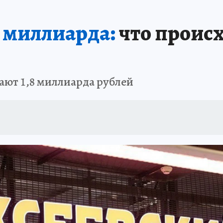
АФИША
ИСПЫТАНО НА СЕБЕ
а миллиарда:
что проис
ют 1,8 миллиарда рублей