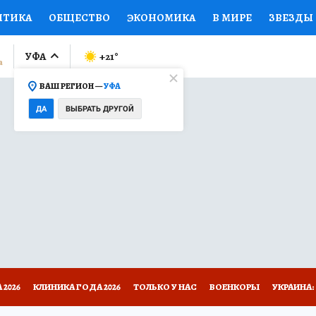
ИТИКА
ОБЩЕСТВО
ЭКОНОМИКА
В МИРЕ
ЗВЕЗДЫ
ЛУМНИСТЫ
ПРОИСШЕСТВИЯ
НАЦИОНАЛЬНЫЕ ПРОЕК
УФА
+21
°
ВАШ РЕГИОН —
УФА
Ы
ОТКРЫВАЕМ МИР
Я ЗНАЮ
СЕМЬЯ
ЖЕНСКИЕ СЕ
ДА
ВЫБРАТЬ ДРУГОЙ
ПРОМОКОДЫ
СЕРИАЛЫ
СПЕЦПРОЕКТЫ
ДЕФИЦИТ
ВИЗОР
КОЛЛЕКЦИИ
КОНКУРСЫ
РАБОТА У НАС
ГИ
НА САЙТЕ
2026
КЛИНИКА ГОДА 2026
ТОЛЬКО У НАС
ВОЕНКОРЫ
УКРАИНА: