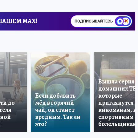
 НАШЕМ MAX!
ПОДПИСЫВАЙТЕСЬ
Вышла серия
домашних ТВ
Если добавить
которые
ти до
мёд в горячий
приглянутся 
теля
чай, он станет
киноманам, и
дной
вредным. Так ли
спортивным
и
это?
болельщикам