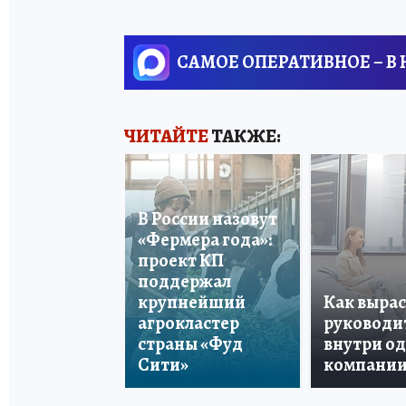
САМОЕ ОПЕРАТИВНОЕ – В
ЧИТАЙТЕ
ТАКЖЕ:
В России назовут
«Фермера года»:
проект КП
поддержал
крупнейший
Как вырас
агрокластер
руководи
страны «Фуд
внутри о
Сити»
компани