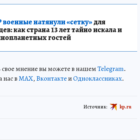
 военные натянули «сетку»
для
в: как страна 13 лет тайно искала и
инопланетных гостей
ть свое мнение вы можете в нашем
Telegram
.
а нас в
MAX
,
Вконтакте
и
Одноклассниках
.
Источник:
kp.ru