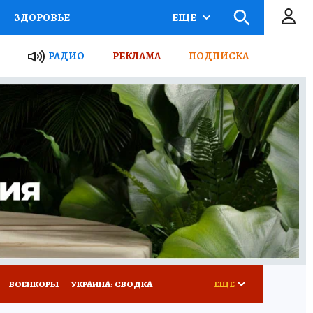
ЗДОРОВЬЕ
ЕЩЕ
ТЫ РОССИИ
РАДИО
РЕКЛАМА
ПОДПИСКА
КРЕТЫ
ПУТЕВОДИТЕЛЬ
 ЖЕЛЕЗА
ТУРИЗМ
Д ПОТРЕБИТЕЛЯ
ВСЕ О КП
ВОЕНКОРЫ
УКРАИНА: СВОДКА
ЕЩЕ