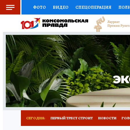
ФОТО
ВИДЕО
СПЕЦОПЕРАЦИЯ
ПОЛ
СОЦПОДДЕРЖКА
НАУКА
СПОРТ
КО
ВЫБОР ЭКСПЕРТОВ
ДОКТОР
ФИНАНС
КНИЖНАЯ ПОЛКА
ПРОГНОЗЫ НА СПОРТ
ПРЕСС-ЦЕНТР
НЕДВИЖИМОСТЬ
ТЕЛЕ
РАДИО КП
РЕКЛАМА
ТЕСТЫ
НОВОЕ 
СЕГОДНЯ:
ПЕРВЫЙ ТРЕСТ СТРОИТ
НОВОСТИ
ГОЛ