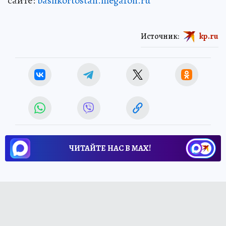
сайте:
bashkortostan.megafon.ru
Источник:
kp.ru
ЧИТАЙТЕ НАС В МАХ!