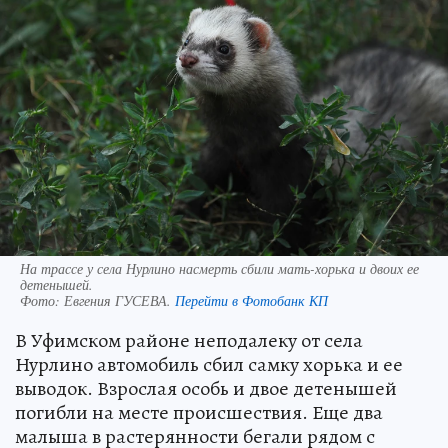
На трассе у села Нурлино насмерть сбили мать-хорька и двоих ее
детенышей.
Фото:
Евгения ГУСЕВА.
Перейти в Фотобанк КП
В Уфимском районе неподалеку от села
Нурлино автомобиль сбил самку хорька и ее
выводок. Взрослая особь и двое детенышей
погибли на месте происшествия. Еще два
малыша в растерянности бегали рядом с