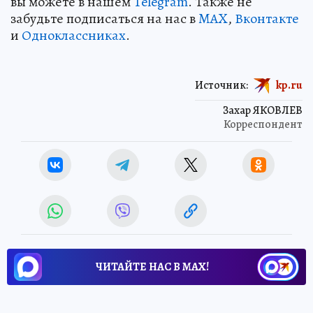
вы можете в нашем
Telegram
. Также не
забудьте подписаться на нас в
MAX
,
Вконтакте
и
Одноклассниках
.
Источник:
kp.ru
Захар ЯКОВЛЕВ
Корреспондент
ЧИТАЙТЕ НАС В МАХ!