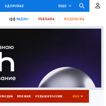
ЗДОРОВЬЕ
ЕЩЕ
ТЫ РОССИИ
РАДИО
РЕКЛАМА
ПОДПИСКА
КРЕТЫ
ПУТЕВОДИТЕЛЬ
 ЖЕЛЕЗА
ТУРИЗМ
Д ПОТРЕБИТЕЛЯ
ВСЕ О КП
 СВОДКА
КП В МАХ
ОТДЫХ В РОССИИ
ЕЩЕ