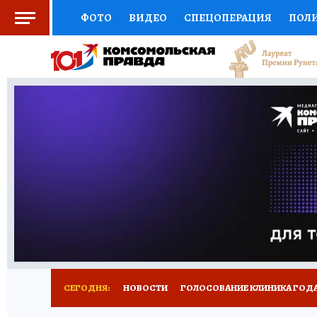
ФОТО
ВИДЕО
СПЕЦОПЕРАЦИЯ
ПОЛ
СОЦПОДДЕРЖКА
НАУКА
СПОРТ
КО
ВЫБОР ЭКСПЕРТОВ
ДОКТОР
ФИНАНС
КНИЖНАЯ ПОЛКА
ПРОГНОЗЫ НА СПОРТ
ПРЕСС-ЦЕНТР
НЕДВИЖИМОСТЬ
ТЕЛЕ
РАДИО КП
РЕКЛАМА
ТЕСТЫ
НОВОЕ 
СЕГОДНЯ:
НОВОСТИ
ГОЛОСОВАНИЕ КЛИНИКА ГОДА 