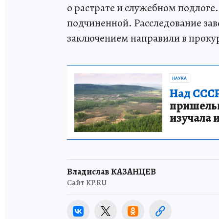
о растрате и служебном подлоге
подчиненной. Расследование за
заключением направили в проку
НАУКА
Над СССР
пришельце
изучала 
Владислав КАЗАНЦЕВ
Сайт KP.RU