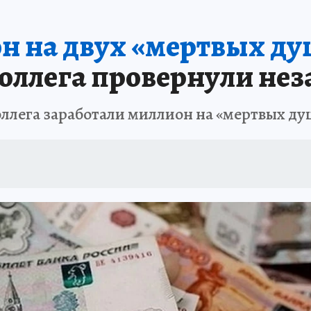
АФИША
ИСПЫТАНО НА СЕБЕ
н на двух «мертвых ду
коллега провернули не
оллега заработали миллион на «мертвых ду