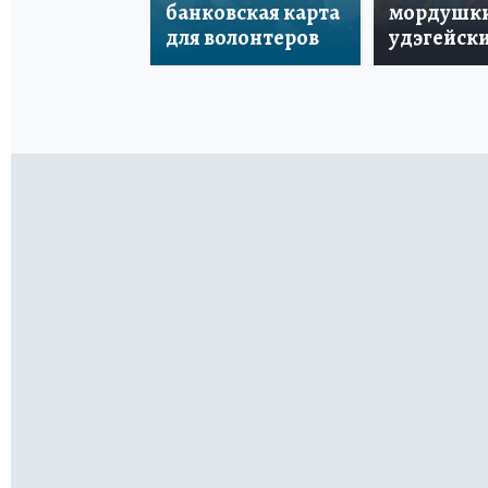
банковская карта
мордушки
для волонтеров
удэгейски