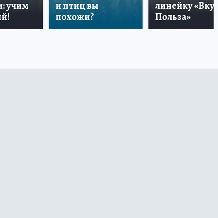
: учим
и птиц вы
линейку «Вкус
й!
похожи?
Польза»