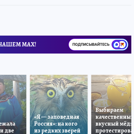
 НАШЕМ MAX!
ПОДПИСЫВАЙТЕСЬ
Выбираем
«Я — заповедная
качественный
лежала
Россия»: на кого
вкусный мёд:
и две
из редких зверей
протестирова