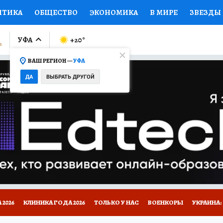
ИТИКА
ОБЩЕСТВО
ЭКОНОМИКА
В МИРЕ
ЗВЕЗДЫ
ЛУМНИСТЫ
ПРОИСШЕСТВИЯ
НАЦИОНАЛЬНЫЕ ПРОЕК
УФА
+20
°
ВАШ РЕГИОН —
УФА
Ы
ОТКРЫВАЕМ МИР
Я ЗНАЮ
СЕМЬЯ
ЖЕНСКИЕ СЕ
ДА
ВЫБРАТЬ ДРУГОЙ
ПРОМОКОДЫ
СЕРИАЛЫ
СПЕЦПРОЕКТЫ
ДЕФИЦИТ
ВИЗОР
КОЛЛЕКЦИИ
КОНКУРСЫ
РАБОТА У НАС
ГИ
НА САЙТЕ
2026
КЛИНИКА ГОДА 2026
ТОЛЬКО У НАС
ВОЕНКОРЫ
УКРАИНА: