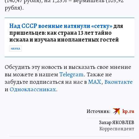
(140,47 рубля), на 1,23% – вермишель (103,92
рубля).
Над СССР военные натянули «сетку»
для
пришельцев: как страна 13 лет тайно
искала и изучала инопланетных гостей
НАУКА
Обсудить эту новость и высказать свое мнение
вы можете в нашем
Telegram
. Также не
забудьте подписаться на нас в
MAX
,
Вконтакте
и
Одноклассниках
.
Источник:
kp.ru
Захар ЯКОВЛЕВ
Корреспондент