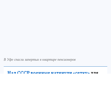
В Уфе спасли запертых в квартире пенсионеров
Над СССР военные натянули «сетку»
для
пришельцев: как страна 13 лет тайно
искала и изучала инопланетных гостей
НАУКА
Супруге спасатели тоже оказали первую