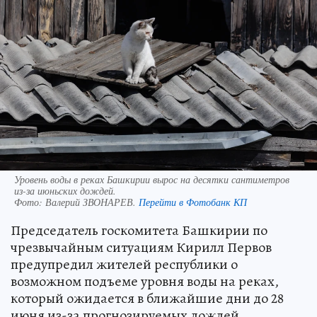
Уровень воды в реках Башкирии вырос на десятки сантиметров
из-за июньских дождей.
Фото:
Валерий ЗВОНАРЕВ.
Перейти в Фотобанк КП
Председатель госкомитета Башкирии по
чрезвычайным ситуациям Кирилл Первов
предупредил жителей республики о
возможном подъеме уровня воды на реках,
который ожидается в ближайшие дни до 28
июня из-за прогнозируемых дождей