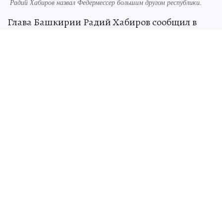
Радий Хабиров назвал Федермессер большим другом республики.
Глава Башкирии Радий Хабиров сообщил в
своих соцсетях, что в республику прилетела
Нюта Федермессер. Она является учредителем
и директором Благотворительного фонда
помощи хосписам «Вера».
Сейчас в Уфимском хосписе проходят
образовательные курсы для команд, которые
работают в психоневрологических и детских
домах-интернатах со всей России.