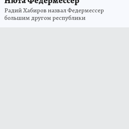
Нюта Федермессер
Радий Хабиров назвал Федермессер
большим другом республики