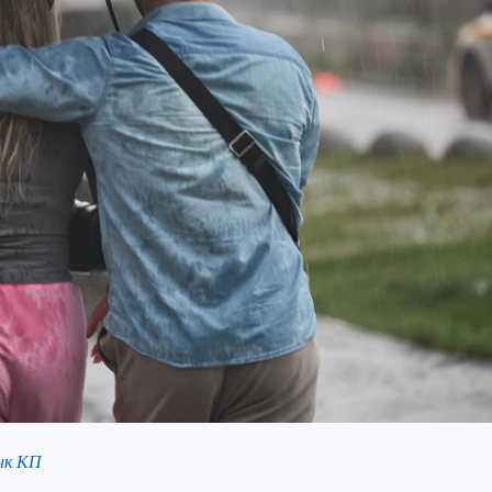
нк КП