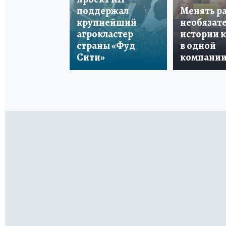
поддержал
Менять р
крупнейший
необязате
агрокластер
истории 
страны «Фуд
в одной
Сити»
компани