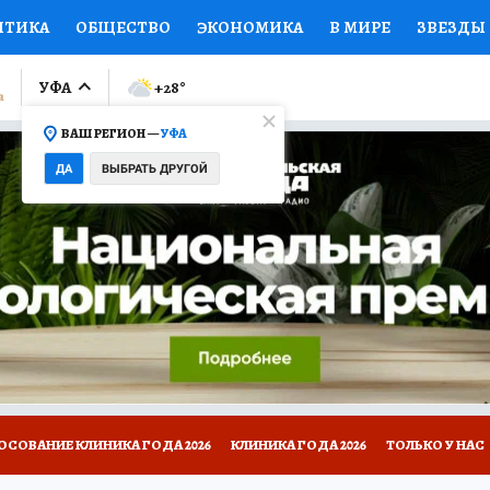
ИТИКА
ОБЩЕСТВО
ЭКОНОМИКА
В МИРЕ
ЗВЕЗДЫ
ЛУМНИСТЫ
ПРОИСШЕСТВИЯ
НАЦИОНАЛЬНЫЕ ПРОЕК
УФА
+28
°
ВАШ РЕГИОН —
УФА
Ы
ОТКРЫВАЕМ МИР
Я ЗНАЮ
СЕМЬЯ
ЖЕНСКИЕ СЕ
ДА
ВЫБРАТЬ ДРУГОЙ
ПРОМОКОДЫ
СЕРИАЛЫ
СПЕЦПРОЕКТЫ
ДЕФИЦИТ
ВИЗОР
КОЛЛЕКЦИИ
КОНКУРСЫ
РАБОТА У НАС
ГИ
НА САЙТЕ
ОСОВАНИЕ КЛИНИКА ГОДА 2026
КЛИНИКА ГОДА 2026
ТОЛЬКО У НАС