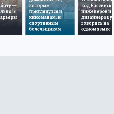
аботу —
которые
код России: к
льно! 3
приглянутся и
инженеров и
карьеры
киноманам, и
дизайнеров у
спортивным
говорить на
и
болельщикам
одном языке