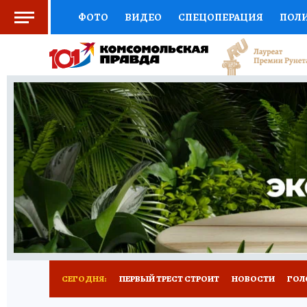
ФОТО
ВИДЕО
СПЕЦОПЕРАЦИЯ
ПОЛ
СОЦПОДДЕРЖКА
НАУКА
СПОРТ
КО
ВЫБОР ЭКСПЕРТОВ
ДОКТОР
ФИНАНС
КНИЖНАЯ ПОЛКА
ПРОГНОЗЫ НА СПОРТ
ПРЕСС-ЦЕНТР
НЕДВИЖИМОСТЬ
ТЕЛЕ
РАДИО КП
РЕКЛАМА
ТЕСТЫ
НОВОЕ 
СЕГОДНЯ:
ПЕРВЫЙ ТРЕСТ СТРОИТ
НОВОСТИ
ГОЛ