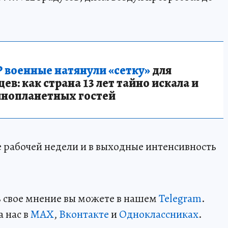
 военные натянули «сетку»
для
в: как страна 13 лет тайно искала и
инопланетных гостей
е рабочей недели и в выходные интенсивность
ть свое мнение вы можете в нашем
Telegram
.
а нас в
MAX
,
Вконтакте
и
Одноклассниках
.