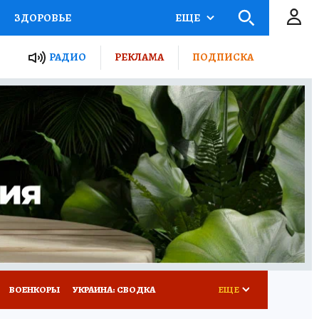
ЗДОРОВЬЕ
ЕЩЕ
ТЫ РОССИИ
РАДИО
РЕКЛАМА
ПОДПИСКА
КРЕТЫ
ПУТЕВОДИТЕЛЬ
 ЖЕЛЕЗА
ТУРИЗМ
Д ПОТРЕБИТЕЛЯ
ВСЕ О КП
ВОЕНКОРЫ
УКРАИНА: СВОДКА
ЕЩЕ