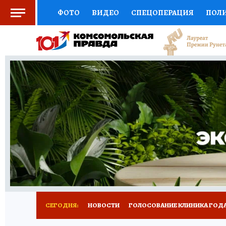
ФОТО
ВИДЕО
СПЕЦОПЕРАЦИЯ
ПОЛ
СОЦПОДДЕРЖКА
НАУКА
СПОРТ
КО
ВЫБОР ЭКСПЕРТОВ
ДОКТОР
ФИНАНС
КНИЖНАЯ ПОЛКА
ПРОГНОЗЫ НА СПОРТ
ПРЕСС-ЦЕНТР
НЕДВИЖИМОСТЬ
ТЕЛЕ
РАДИО КП
РЕКЛАМА
ТЕСТЫ
НОВОЕ 
СЕГОДНЯ:
НОВОСТИ
ГОЛОСОВАНИЕ КЛИНИКА ГОДА 