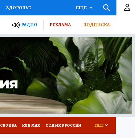
ЗДОРОВЬЕ
ЕЩЕ
ТЫ РОССИИ
РАДИО
РЕКЛАМА
ПОДПИСКА
КРЕТЫ
ПУТЕВОДИТЕЛЬ
 ЖЕЛЕЗА
ТУРИЗМ
Д ПОТРЕБИТЕЛЯ
ВСЕ О КП
 СВОДКА
КП В МАХ
ОТДЫХ В РОССИИ
ЕЩЕ