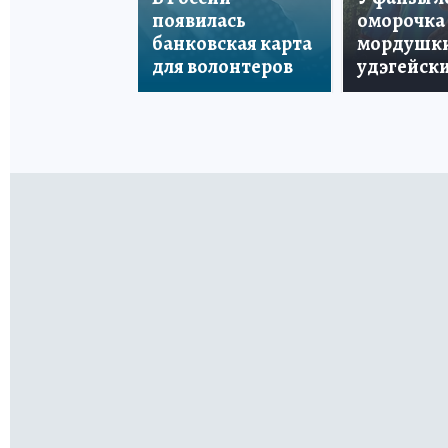
появилась
оморочка 
банковская карта
мордушки
для волонтеров
удэгейски