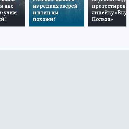
и две
из редких зверей
протестирова
: учим
и птиц вы
линейку «Вкус
й!
похожи?
Польза»