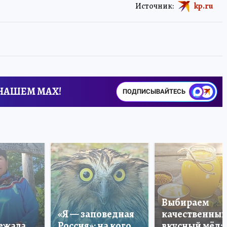
Источник:
kp.ru
 НАШЕМ MAX!
ПОДПИСЫВАЙТЕСЬ
Выбираем
«Я — заповедная
качественный
лежала
Россия»: на кого
вкусный мёд: