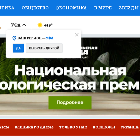
ИТИКА
ОБЩЕСТВО
ЭКОНОМИКА
В МИРЕ
ЗВЕЗДЫ
ЛУМНИСТЫ
ПРОИСШЕСТВИЯ
НАЦИОНАЛЬНЫЕ ПРОЕК
УФА
+19
°
ВАШ РЕГИОН —
УФА
Ы
ОТКРЫВАЕМ МИР
Я ЗНАЮ
СЕМЬЯ
ЖЕНСКИЕ СЕ
ДА
ВЫБРАТЬ ДРУГОЙ
ПРОМОКОДЫ
СЕРИАЛЫ
СПЕЦПРОЕКТЫ
ДЕФИЦИТ
ВИЗОР
КОЛЛЕКЦИИ
КОНКУРСЫ
РАБОТА У НАС
ГИ
НА САЙТЕ
2026
КЛИНИКА ГОДА 2026
ТОЛЬКО У НАС
ВОЕНКОРЫ
УКРАИНА: