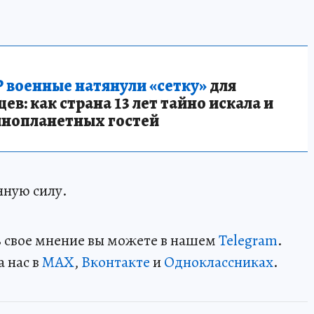
 военные натянули «сетку»
для
в: как страна 13 лет тайно искала и
инопланетных гостей
нную силу.
ть свое мнение вы можете в нашем
Telegram
.
а нас в
MAX
,
Вконтакте
и
Одноклассниках
.