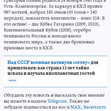
Григорий Панин родился 24 ноября 1985 года в
Усть-Каменогорске. За карьеру в КХЛ провел
987 матчей, набрал 185 очков (45 голов + 140
передач), показатель полезности – плюс 218. В
его активе – два Кубка Гагарина (2009, 2010),
Континентальный Кубок (2008), серебро
чемпионата России и молодежного
чемпионата мира, а также два бронзовых
призовых места в КХЛ.
Над СССР военные натянули «сетку»
для
пришельцев: как страна 13 лет тайно
искала и изучала инопланетных гостей
НАУКА
Обсудить эту новость и высказать свое мнение
вы можете в нашем
Telegram
. Также не
забудьте подписаться на нас в
MAX
,
Вконтакте