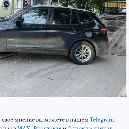
ть свое мнение вы можете в нашем
Telegram
.
а нас в
MAX
,
Вконтакте
и
Одноклассниках
.