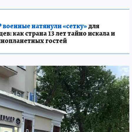
 военные натянули «сетку»
для
в: как страна 13 лет тайно искала и
инопланетных гостей