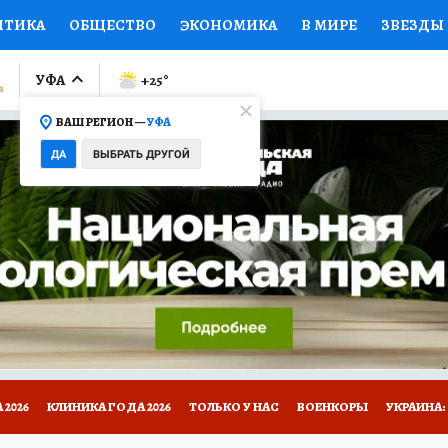
ИТИКА
ОБЩЕСТВО
ЭКОНОМИКА
В МИРЕ
ЗВЕЗДЫ
ЛУМНИСТЫ
ПРОИСШЕСТВИЯ
НАЦИОНАЛЬНЫЕ ПРОЕК
УФА
+25
°
ВАШ РЕГИОН —
УФА
Ы
ОТКРЫВАЕМ МИР
Я ЗНАЮ
СЕМЬЯ
ЖЕНСКИЕ СЕ
ДА
ВЫБРАТЬ ДРУГОЙ
ПРОМОКОДЫ
СЕРИАЛЫ
СПЕЦПРОЕКТЫ
ДЕФИЦИТ
ВИЗОР
КОЛЛЕКЦИИ
КОНКУРСЫ
РАБОТА У НАС
ГИ
НА САЙТЕ
2026
КЛИНИКА ГОДА 2026
ТОЛЬКО У НАС
ВОЕНКОРЫ
УКРАИНА: