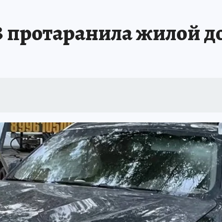
АФИША
ИСПЫТАНО НА СЕБЕ
 протаранила жилой д