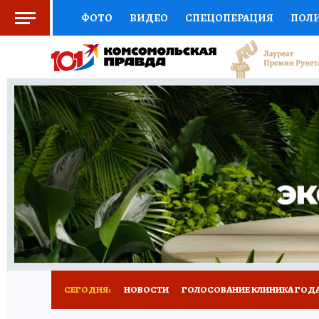
ФОТО
ВИДЕО
СПЕЦОПЕРАЦИЯ
ПОЛ
СОЦПОДДЕРЖКА
НАУКА
СПОРТ
КО
ВЫБОР ЭКСПЕРТОВ
ДОКТОР
ФИНАНС
КНИЖНАЯ ПОЛКА
ПРОГНОЗЫ НА СПОРТ
ПРЕСС-ЦЕНТР
НЕДВИЖИМОСТЬ
ТЕЛЕ
РАДИО КП
РЕКЛАМА
ТЕСТЫ
НОВОЕ 
СЕГОДНЯ:
НОВОСТИ
ГОЛОСОВАНИЕ КЛИНИКА ГОДА 