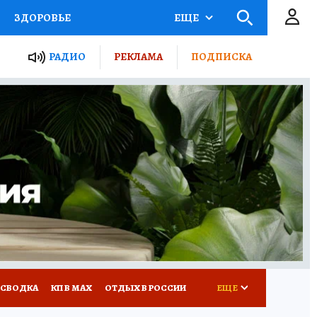
ЗДОРОВЬЕ
ЕЩЕ
ТЫ РОССИИ
РАДИО
РЕКЛАМА
ПОДПИСКА
КРЕТЫ
ПУТЕВОДИТЕЛЬ
 ЖЕЛЕЗА
ТУРИЗМ
Д ПОТРЕБИТЕЛЯ
ВСЕ О КП
 СВОДКА
КП В МАХ
ОТДЫХ В РОССИИ
ЕЩЕ