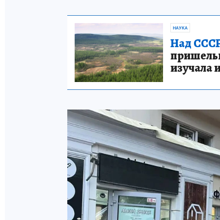
НАУКА
Над СССР
пришельце
изучала 