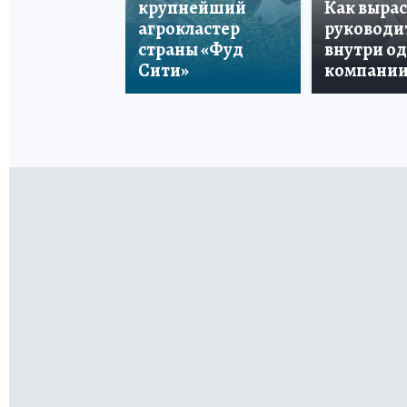
крупнейший
Как вырас
агрокластер
руководи
страны «Фуд
внутри о
Сити»
компани