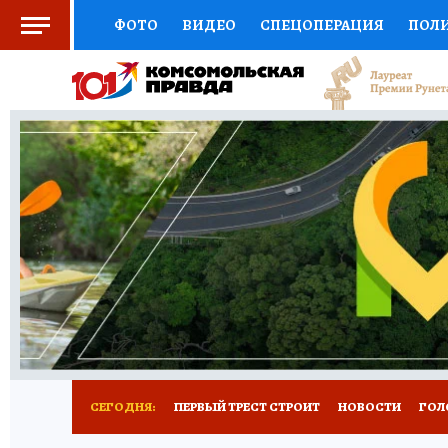
ФОТО
ВИДЕО
СПЕЦОПЕРАЦИЯ
ПОЛ
СОЦПОДДЕРЖКА
НАУКА
СПОРТ
КО
ВЫБОР ЭКСПЕРТОВ
ДОКТОР
ФИНАНС
КНИЖНАЯ ПОЛКА
ПРОГНОЗЫ НА СПОРТ
ПРЕСС-ЦЕНТР
НЕДВИЖИМОСТЬ
ТЕЛЕ
РАДИО КП
РЕКЛАМА
ТЕСТЫ
НОВОЕ 
СЕГОДНЯ:
ПЕРВЫЙ ТРЕСТ СТРОИТ
НОВОСТИ
ГОЛ