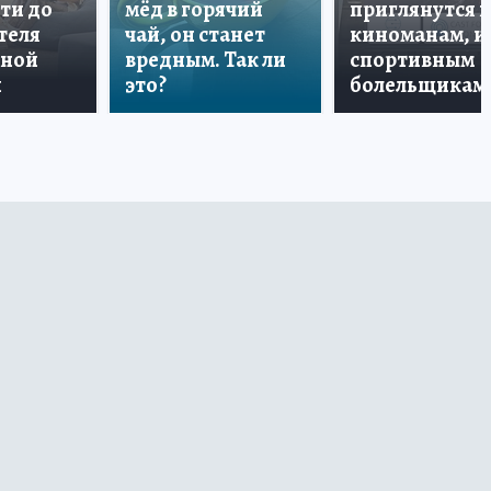
ти до
мёд в горячий
приглянутся 
теля
чай, он станет
киноманам, и
дной
вредным. Так ли
спортивным
и
это?
болельщикам