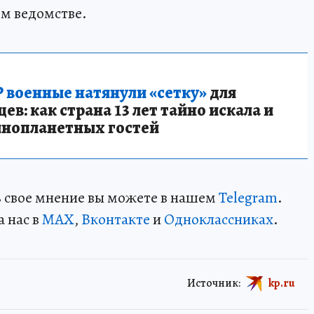
м ведомстве.
 военные натянули «сетку»
для
в: как страна 13 лет тайно искала и
инопланетных гостей
ть свое мнение вы можете в нашем
Telegram
.
а нас в
MAX
,
Вконтакте
и
Одноклассниках
.
Источник:
kp.ru