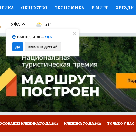
ИТИКА
ОБЩЕСТВО
ЭКОНОМИКА
В МИРЕ
ЗВЕЗДЫ
ЛУМНИСТЫ
ПРОИСШЕСТВИЯ
НАЦИОНАЛЬНЫЕ ПРОЕК
УФА
+26
°
ВАШ РЕГИОН —
УФА
Ы
ОТКРЫВАЕМ МИР
Я ЗНАЮ
СЕМЬЯ
ЖЕНСКИЕ СЕ
ДА
ВЫБРАТЬ ДРУГОЙ
ПРОМОКОДЫ
СЕРИАЛЫ
СПЕЦПРОЕКТЫ
ДЕФИЦИТ
ВИЗОР
КОЛЛЕКЦИИ
КОНКУРСЫ
РАБОТА У НАС
ГИ
НА САЙТЕ
ОСОВАНИЕ КЛИНИКА ГОДА 2026
КЛИНИКА ГОДА 2026
ТОЛЬКО У НАС