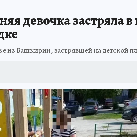
НАЯ РОССИЯ
ПРОИСШЕСТВИЯ
АФИША
ИСПЫТАНО НА СЕБЕ
яя девочка застряла в
дке
чке из Башкирии, застрявшей на детской 