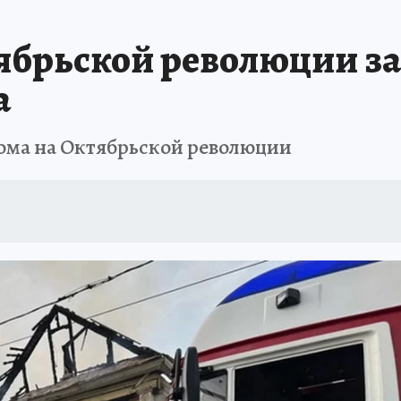
АФИША
ИСПЫТАНО НА СЕБЕ
тябрьской революции з
а
ома на Октябрьской революции