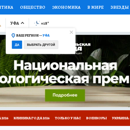
ИТИКА
ОБЩЕСТВО
ЭКОНОМИКА
В МИРЕ
ЗВЕЗДЫ
ЛУМНИСТЫ
ПРОИСШЕСТВИЯ
НАЦИОНАЛЬНЫЕ ПРОЕК
УФА
+18
°
ВАШ РЕГИОН —
УФА
Ы
ОТКРЫВАЕМ МИР
Я ЗНАЮ
СЕМЬЯ
ЖЕНСКИЕ СЕ
ДА
ВЫБРАТЬ ДРУГОЙ
ПРОМОКОДЫ
СЕРИАЛЫ
СПЕЦПРОЕКТЫ
ДЕФИЦИТ
ВИЗОР
КОЛЛЕКЦИИ
КОНКУРСЫ
РАБОТА У НАС
ГИ
НА САЙТЕ
2026
КЛИНИКА ГОДА 2026
ТОЛЬКО У НАС
ВОЕНКОРЫ
УКРАИНА: