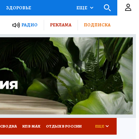
ЗДОРОВЬЕ
ЕЩЕ
ТЫ РОССИИ
РАДИО
РЕКЛАМА
ПОДПИСКА
КРЕТЫ
ПУТЕВОДИТЕЛЬ
 ЖЕЛЕЗА
ТУРИЗМ
Д ПОТРЕБИТЕЛЯ
ВСЕ О КП
 СВОДКА
КП В МАХ
ОТДЫХ В РОССИИ
ЕЩЕ