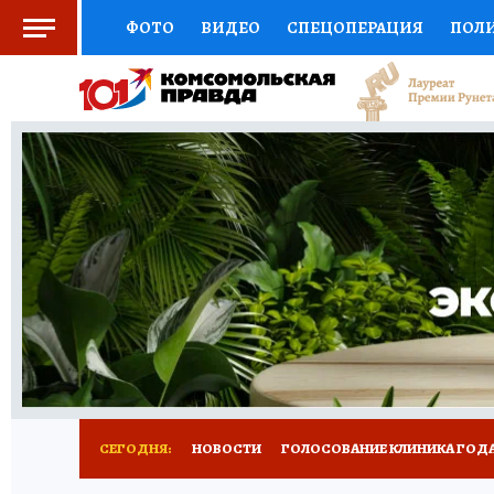
ФОТО
ВИДЕО
СПЕЦОПЕРАЦИЯ
ПОЛ
СОЦПОДДЕРЖКА
НАУКА
СПОРТ
КО
ВЫБОР ЭКСПЕРТОВ
ДОКТОР
ФИНАНС
КНИЖНАЯ ПОЛКА
ПРОГНОЗЫ НА СПОРТ
ПРЕСС-ЦЕНТР
НЕДВИЖИМОСТЬ
ТЕЛЕ
РАДИО КП
РЕКЛАМА
ТЕСТЫ
НОВОЕ 
СЕГОДНЯ:
НОВОСТИ
ГОЛОСОВАНИЕ КЛИНИКА ГОДА 