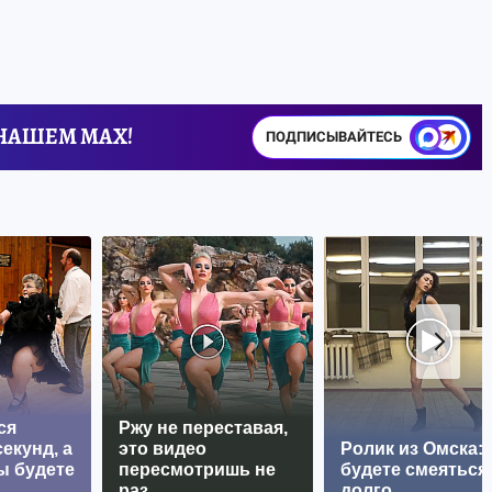
 НАШЕМ MAX!
ПОДПИСЫВАЙТЕСЬ
ся
Ржу не переставая,
екунд, а
это видео
Ролик из Омска:
ы будете
пересмотришь не
будете смеяться
раз
долго