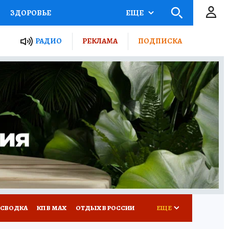
ЗДОРОВЬЕ
ЕЩЕ
ТЫ РОССИИ
РАДИО
РЕКЛАМА
ПОДПИСКА
КРЕТЫ
ПУТЕВОДИТЕЛЬ
 ЖЕЛЕЗА
ТУРИЗМ
Д ПОТРЕБИТЕЛЯ
ВСЕ О КП
 СВОДКА
КП В МАХ
ОТДЫХ В РОССИИ
ЕЩЕ