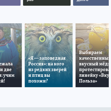
Выбираем
«Я — заповедная
качественный
лежала
Россия»: на кого
вкусный мёд:
и две
из редких зверей
протестирова
: учим
и птиц вы
линейку «Вкус
й!
похожи?
Польза»