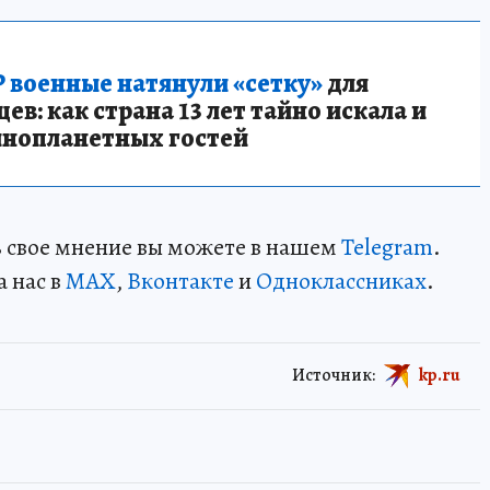
 военные натянули «сетку»
для
в: как страна 13 лет тайно искала и
инопланетных гостей
ть свое мнение вы можете в нашем
Telegram
.
а нас в
MAX
,
Вконтакте
и
Одноклассниках
.
Источник:
kp.ru