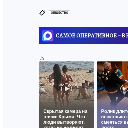
ОБЩЕСТВО
САМОЕ ОПЕРАТИВНОЕ – В
Скрытая камера на
Ролик длит
пляже Крыма: Что
несколько с
люди вытворяют,
смеяться в
когда их не видят...
долго