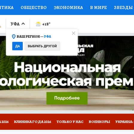
ИТИКА
ОБЩЕСТВО
ЭКОНОМИКА
В МИРЕ
ЗВЕЗДЫ
ЛУМНИСТЫ
ПРОИСШЕСТВИЯ
НАЦИОНАЛЬНЫЕ ПРОЕК
УФА
+18
°
ВАШ РЕГИОН —
УФА
Ы
ОТКРЫВАЕМ МИР
Я ЗНАЮ
СЕМЬЯ
ЖЕНСКИЕ СЕ
ДА
ВЫБРАТЬ ДРУГОЙ
ПРОМОКОДЫ
СЕРИАЛЫ
СПЕЦПРОЕКТЫ
ДЕФИЦИТ
ВИЗОР
КОЛЛЕКЦИИ
КОНКУРСЫ
РАБОТА У НАС
ГИ
НА САЙТЕ
2026
КЛИНИКА ГОДА 2026
ТОЛЬКО У НАС
ВОЕНКОРЫ
УКРАИНА: