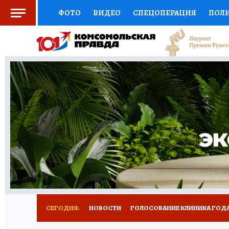
ФОТО
ВИДЕО
СПЕЦОПЕРАЦИЯ
ПОЛ
СОЦПОДДЕРЖКА
НАУКА
СПОРТ
КО
ВЫБОР ЭКСПЕРТОВ
ДОКТОР
ФИНАНС
КНИЖНАЯ ПОЛКА
ПРОГНОЗЫ НА СПОРТ
ПРЕСС-ЦЕНТР
НЕДВИЖИМОСТЬ
ТЕЛЕ
РАДИО КП
РЕКЛАМА
ТЕСТЫ
НОВОЕ 
СЕГОДНЯ:
НОВОСТИ
ГОЛОСОВАНИЕ КЛИНИКА ГОДА 