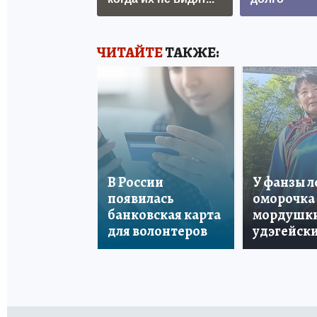
ЧИТАЙТЕ
ТАКЖЕ:
В России
У фанзы 
появилась
оморочка 
банковская карта
мордушки
для волонтеров
удэгейски