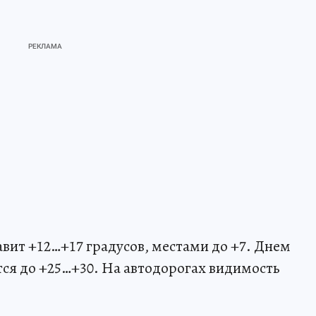
авит +12…+17 градусов, местами до +7. Днем
ся до +25…+30. На автодорогах видимость