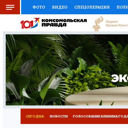
ФОТО
ВИДЕО
СПЕЦОПЕРАЦИЯ
ПОЛ
СОЦПОДДЕРЖКА
НАУКА
СПОРТ
КО
ВЫБОР ЭКСПЕРТОВ
ДОКТОР
ФИНАНС
КНИЖНАЯ ПОЛКА
ПРОГНОЗЫ НА СПОРТ
ПРЕСС-ЦЕНТР
НЕДВИЖИМОСТЬ
ТЕЛЕ
РАДИО КП
РЕКЛАМА
ТЕСТЫ
НОВОЕ 
СЕГОДНЯ:
НОВОСТИ
ГОЛОСОВАНИЕ КЛИНИКА ГОДА 