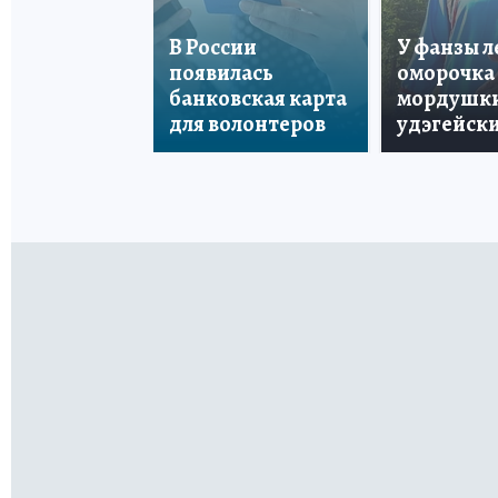
В России
У фанзы 
появилась
оморочка 
банковская карта
мордушки
для волонтеров
удэгейски