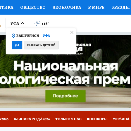
ИТИКА
ОБЩЕСТВО
ЭКОНОМИКА
В МИРЕ
ЗВЕЗДЫ
ЛУМНИСТЫ
ПРОИСШЕСТВИЯ
НАЦИОНАЛЬНЫЕ ПРОЕК
УФА
+16
°
ВАШ РЕГИОН —
УФА
Ы
ОТКРЫВАЕМ МИР
Я ЗНАЮ
СЕМЬЯ
ЖЕНСКИЕ СЕ
ДА
ВЫБРАТЬ ДРУГОЙ
ПРОМОКОДЫ
СЕРИАЛЫ
СПЕЦПРОЕКТЫ
ДЕФИЦИТ
ВИЗОР
КОЛЛЕКЦИИ
КОНКУРСЫ
РАБОТА У НАС
ГИ
НА САЙТЕ
2026
КЛИНИКА ГОДА 2026
ТОЛЬКО У НАС
ВОЕНКОРЫ
УКРАИНА: