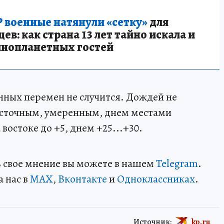
 военные натянули «сетку»
для
в: как страна 13 лет тайно искала и
инопланетных гостей
енных перемен не случится. Дождей не
восточным, умеренным, днем местами
востоке до +5, днем +25...+30.
ть свое мнение вы можете в нашем
Telegram
.
а нас в
MAX
,
Вконтакте
и
Одноклассниках
.
Источник:
kp.ru