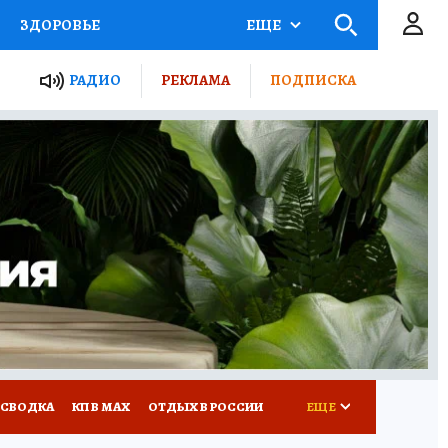
ЗДОРОВЬЕ
ЕЩЕ
ТЫ РОССИИ
РАДИО
РЕКЛАМА
ПОДПИСКА
КРЕТЫ
ПУТЕВОДИТЕЛЬ
 ЖЕЛЕЗА
ТУРИЗМ
Д ПОТРЕБИТЕЛЯ
ВСЕ О КП
 СВОДКА
КП В МАХ
ОТДЫХ В РОССИИ
ЕЩЕ