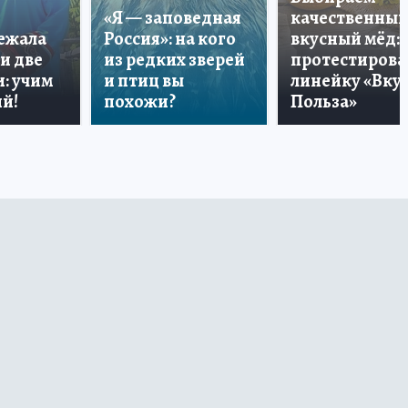
«Я — заповедная
качественный
лежала
Россия»: на кого
вкусный мёд:
и две
из редких зверей
протестирова
: учим
и птиц вы
линейку «Вкус
й!
похожи?
Польза»