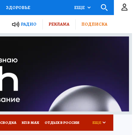
ЗДОРОВЬЕ
ЕЩЕ
ТЫ РОССИИ
РАДИО
РЕКЛАМА
ПОДПИСКА
КРЕТЫ
ПУТЕВОДИТЕЛЬ
 ЖЕЛЕЗА
ТУРИЗМ
Д ПОТРЕБИТЕЛЯ
ВСЕ О КП
 СВОДКА
КП В МАХ
ОТДЫХ В РОССИИ
ЕЩЕ