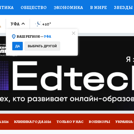
ИТИКА
ОБЩЕСТВО
ЭКОНОМИКА
В МИРЕ
ЗВЕЗДЫ
ЛУМНИСТЫ
ПРОИСШЕСТВИЯ
НАЦИОНАЛЬНЫЕ ПРОЕК
УФА
+20
°
ВАШ РЕГИОН —
УФА
Ы
ОТКРЫВАЕМ МИР
Я ЗНАЮ
СЕМЬЯ
ЖЕНСКИЕ СЕ
ДА
ВЫБРАТЬ ДРУГОЙ
ПРОМОКОДЫ
СЕРИАЛЫ
СПЕЦПРОЕКТЫ
ДЕФИЦИТ
ВИЗОР
КОЛЛЕКЦИИ
КОНКУРСЫ
РАБОТА У НАС
ГИ
НА САЙТЕ
2026
КЛИНИКА ГОДА 2026
ТОЛЬКО У НАС
ВОЕНКОРЫ
УКРАИНА: