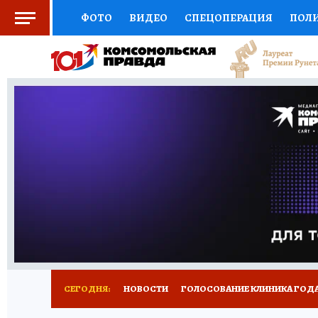
ФОТО
ВИДЕО
СПЕЦОПЕРАЦИЯ
ПОЛ
СОЦПОДДЕРЖКА
НАУКА
СПОРТ
КО
ВЫБОР ЭКСПЕРТОВ
ДОКТОР
ФИНАНС
КНИЖНАЯ ПОЛКА
ПРОГНОЗЫ НА СПОРТ
ПРЕСС-ЦЕНТР
НЕДВИЖИМОСТЬ
ТЕЛЕ
РАДИО КП
РЕКЛАМА
ТЕСТЫ
НОВОЕ 
СЕГОДНЯ:
НОВОСТИ
ГОЛОСОВАНИЕ КЛИНИКА ГОДА 