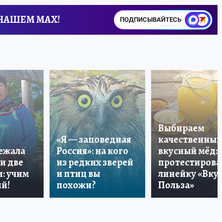
 НАШЕМ MAX!
ПОДПИСЫВАЙТЕСЬ
Выбираем
«Я — заповедная
качественный
лежала
Россия»: на кого
вкусный мёд:
и две
из редких зверей
протестирова
: учим
и птиц вы
линейку «Вкус
й!
похожи?
Польза»