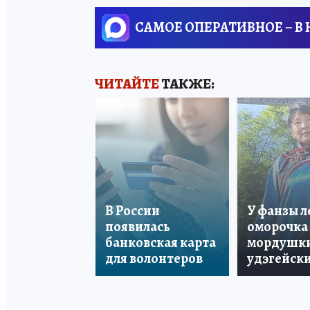
САМОЕ ОПЕРАТИВНОЕ – В
ЧИТАЙТЕ
ТАКЖЕ:
В России
У фанзы 
появилась
оморочка 
банковская карта
мордушки
для волонтеров
удэгейски