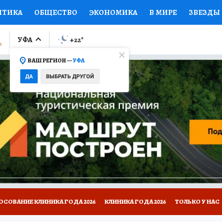
ИТИКА
ОБЩЕСТВО
ЭКОНОМИКА
В МИРЕ
ЗВЕЗДЫ
ЛУМНИСТЫ
ПРОИСШЕСТВИЯ
НАЦИОНАЛЬНЫЕ ПРОЕК
УФА
+22
°
ВАШ РЕГИОН —
УФА
Ы
ОТКРЫВАЕМ МИР
Я ЗНАЮ
СЕМЬЯ
ЖЕНСКИЕ СЕ
ДА
ВЫБРАТЬ ДРУГОЙ
ПРОМОКОДЫ
СЕРИАЛЫ
СПЕЦПРОЕКТЫ
ДЕФИЦИТ
ВИЗОР
КОЛЛЕКЦИИ
КОНКУРСЫ
РАБОТА У НАС
ГИ
НА САЙТЕ
ОСОВАНИЕ КЛИНИКА ГОДА 2026
КЛИНИКА ГОДА 2026
ТОЛЬКО У НАС