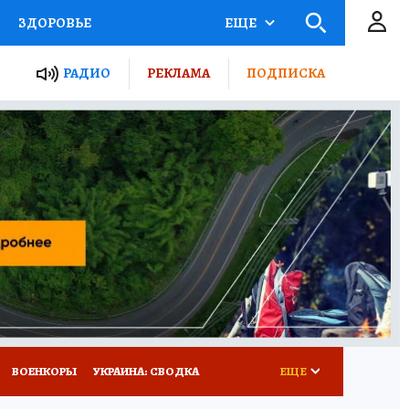
ЗДОРОВЬЕ
ЕЩЕ
ТЫ РОССИИ
РАДИО
РЕКЛАМА
ПОДПИСКА
КРЕТЫ
ПУТЕВОДИТЕЛЬ
 ЖЕЛЕЗА
ТУРИЗМ
Д ПОТРЕБИТЕЛЯ
ВСЕ О КП
ВОЕНКОРЫ
УКРАИНА: СВОДКА
ЕЩЕ