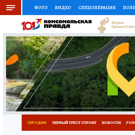
ФОТО
ВИДЕО
СПЕЦОПЕРАЦИЯ
ПОЛ
СОЦПОДДЕРЖКА
НАУКА
СПОРТ
КО
ВЫБОР ЭКСПЕРТОВ
ДОКТОР
ФИНАНС
КНИЖНАЯ ПОЛКА
ПРОГНОЗЫ НА СПОРТ
ПРЕСС-ЦЕНТР
НЕДВИЖИМОСТЬ
ТЕЛЕ
РАДИО КП
РЕКЛАМА
ТЕСТЫ
НОВОЕ 
СЕГОДНЯ:
ПЕРВЫЙ ТРЕСТ СТРОИТ
НОВОСТИ
ГОЛ