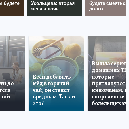
ы будете
Усольцева: вторая
будете смеяться
жена и дочь
долго
Вышла серия
домашних ТВ
Если добавить
которые
ти до
мёд в горячий
приглянутся 
теля
чай, он станет
киноманам, и
дной
вредным. Так ли
спортивным
и
это?
болельщикам