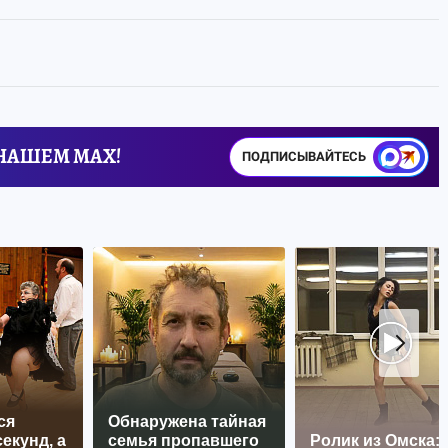
 НАШЕМ MAX!
ПОДПИСЫВАЙТЕСЬ
ся
Обнаружена тайная
екунд, а
семья пропавшего
Ролик из Омска: