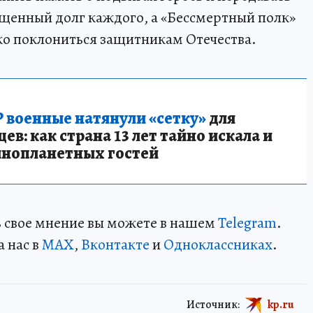
щенный долг каждого, а «Бессмертный полк»
ко поклониться защитникам Отечества.
 военные натянули «сетку»
для
в: как страна 13 лет тайно искала и
инопланетных гостей
ть свое мнение вы можете в нашем
Telegram
.
а нас в
MAX
,
Вконтакте
и
Одноклассниках
.
Источник:
kp.ru