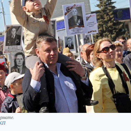
ормате.
 КП