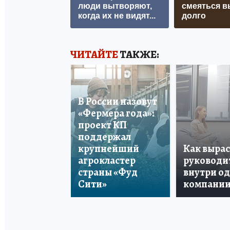
люди вытворяют,
смеяться в
когда их не видят...
долго
ЧИТАЙТЕ
ТАКЖЕ:
В России назовут
«Фермера года»:
проект КП
поддержал
крупнейший
Как вырас
агрокластер
руководи
страны «Фуд
внутри о
Сити»
компани