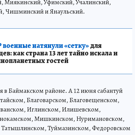
, Миякинский, Уфимский, Учалинский,
й, Чишминский и Янаульский.
 военные натянули «сетку»
для
в: как страна 13 лет тайно искала и
инопланетных гостей
я в Баймакском районе. А 12 июня сабантуй
атайском, Благоварском, Благовещенском,
уванском, Иглинском, Илишевском,
снокамском, Мишкинском, Нуримановском,
, Татышлинском, Туймазинском, Федоровском