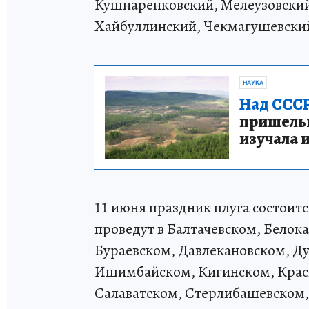
Кушнаренковский, Мелеузовский
Хайбуллинский, Чекмагушевски
НАУКА
Над СССР
пришельце
изучала 
11 июня праздник плуга состоитс
проведут в Балтачевском, Белок
Бураевском, Давлекановском, Д
Ишимбайском, Кигинском, Кра
Салаватском, Стерлибашевском