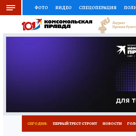
ФОТО
ВИДЕО
СПЕЦОПЕРАЦИЯ
ПОЛ
СОЦПОДДЕРЖКА
НАУКА
СПОРТ
КО
ВЫБОР ЭКСПЕРТОВ
ДОКТОР
ФИНАНС
КНИЖНАЯ ПОЛКА
ПРОГНОЗЫ НА СПОРТ
ПРЕСС-ЦЕНТР
НЕДВИЖИМОСТЬ
ТЕЛЕ
РАДИО КП
РЕКЛАМА
ТЕСТЫ
НОВОЕ 
СЕГОДНЯ:
ПЕРВЫЙ ТРЕСТ СТРОИТ
НОВОСТИ
ГОЛ