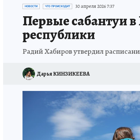
КП В МАХ
ОТДЫХ В РОССИИ
ЗАПОВЕД
30 апреля 2026 7:37
НОВОСТИ
ЧТО ПРОИСХОДИТ
Первые сабантуи в
республики
Радий Хабиров утвердил расписани
Дарья КИНЗИКЕЕВА