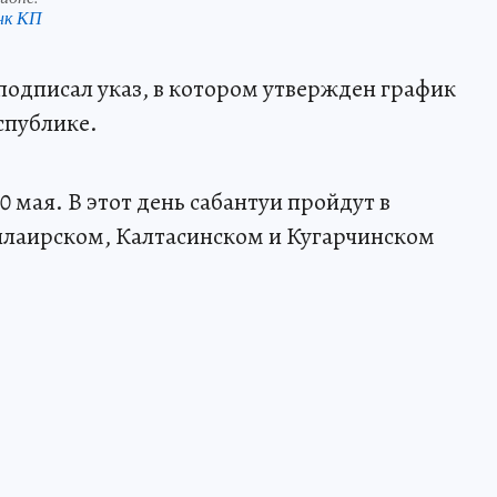
нк КП
одписал указ, в котором утвержден график
спублике.
 мая. В этот день сабантуи пройдут в
илаирском, Калтасинском и Кугарчинском