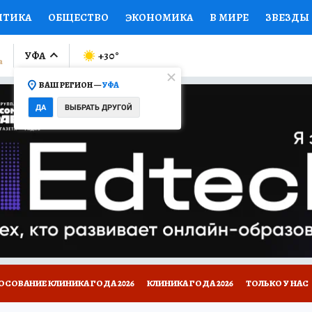
ИТИКА
ОБЩЕСТВО
ЭКОНОМИКА
В МИРЕ
ЗВЕЗДЫ
ЛУМНИСТЫ
ПРОИСШЕСТВИЯ
НАЦИОНАЛЬНЫЕ ПРОЕК
УФА
+30
°
ВАШ РЕГИОН —
УФА
Ы
ОТКРЫВАЕМ МИР
Я ЗНАЮ
СЕМЬЯ
ЖЕНСКИЕ СЕ
ДА
ВЫБРАТЬ ДРУГОЙ
ПРОМОКОДЫ
СЕРИАЛЫ
СПЕЦПРОЕКТЫ
ДЕФИЦИТ
ВИЗОР
КОЛЛЕКЦИИ
КОНКУРСЫ
РАБОТА У НАС
ГИ
НА САЙТЕ
ОСОВАНИЕ КЛИНИКА ГОДА 2026
КЛИНИКА ГОДА 2026
ТОЛЬКО У НАС