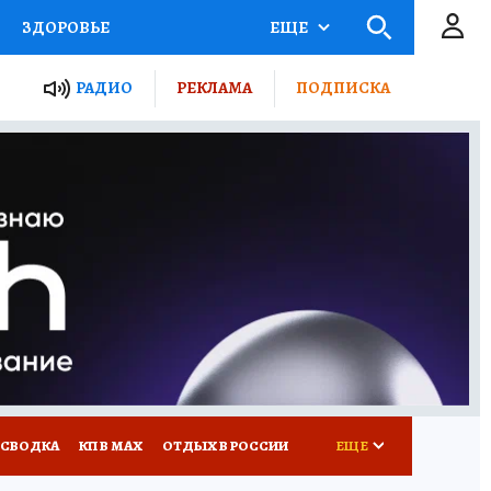
ЗДОРОВЬЕ
ЕЩЕ
ТЫ РОССИИ
РАДИО
РЕКЛАМА
ПОДПИСКА
КРЕТЫ
ПУТЕВОДИТЕЛЬ
 ЖЕЛЕЗА
ТУРИЗМ
Д ПОТРЕБИТЕЛЯ
ВСЕ О КП
 СВОДКА
КП В МАХ
ОТДЫХ В РОССИИ
ЕЩЕ