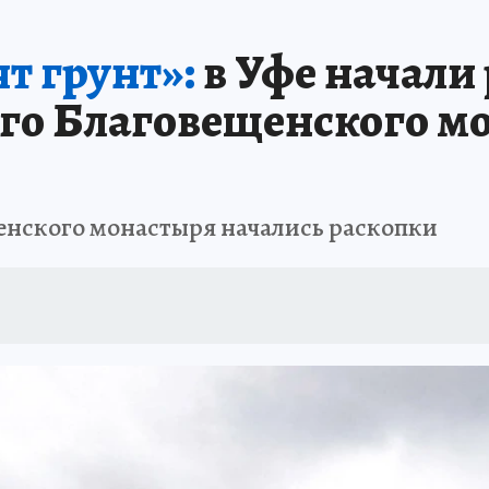
АФИША
ИСПЫТАНО НА СЕБЕ
т грунт»:
в Уфе начали
го Благовещенского мо
щенского монастыря начались раскопки