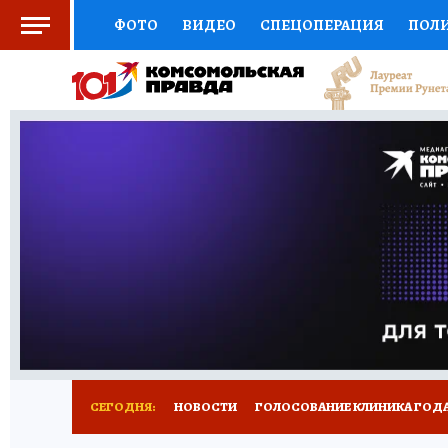
ФОТО
ВИДЕО
СПЕЦОПЕРАЦИЯ
ПОЛ
СОЦПОДДЕРЖКА
НАУКА
СПОРТ
КО
ВЫБОР ЭКСПЕРТОВ
ДОКТОР
ФИНАНС
КНИЖНАЯ ПОЛКА
ПРОГНОЗЫ НА СПОРТ
ПРЕСС-ЦЕНТР
НЕДВИЖИМОСТЬ
ТЕЛЕ
РАДИО КП
РЕКЛАМА
ТЕСТЫ
НОВОЕ 
СЕГОДНЯ:
НОВОСТИ
ГОЛОСОВАНИЕ КЛИНИКА ГОДА 