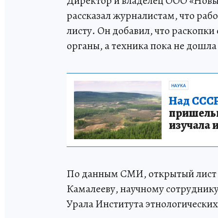
Директор и владелец ООО «Новы
рассказал журналистам, что раб
листу. Он добавил, что раскопк
органы, а техника пока не дошла
НАУКА
Над СССР
пришельце
изучала 
По данным СМИ, открытый лист
Камалееву, научному сотрудник
Урала Института этнологически