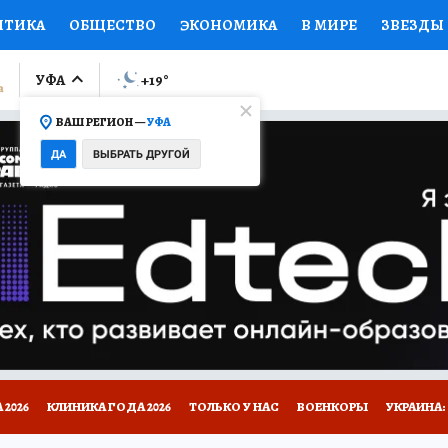
ИТИКА
ОБЩЕСТВО
ЭКОНОМИКА
В МИРЕ
ЗВЕЗДЫ
ЛУМНИСТЫ
ПРОИСШЕСТВИЯ
НАЦИОНАЛЬНЫЕ ПРОЕК
УФА
+19
°
ВАШ РЕГИОН —
УФА
Ы
ОТКРЫВАЕМ МИР
Я ЗНАЮ
СЕМЬЯ
ЖЕНСКИЕ СЕ
ДА
ВЫБРАТЬ ДРУГОЙ
ПРОМОКОДЫ
СЕРИАЛЫ
СПЕЦПРОЕКТЫ
ДЕФИЦИТ
ВИЗОР
КОЛЛЕКЦИИ
КОНКУРСЫ
РАБОТА У НАС
ГИ
НА САЙТЕ
2026
КЛИНИКА ГОДА 2026
ТОЛЬКО У НАС
ВОЕНКОРЫ
УКРАИНА: