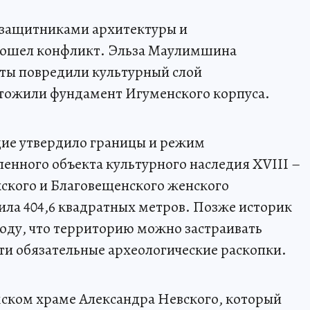
у защитниками архитектуры и
зошел конфликт. Эльза Маулимшина
оты повредили культурный слой
тожили фундамент Игуменского корпуса.
дие утвердило границы и режим
енного объекта культурного наследия XVIII –
жского и Благовещенского женского
ила 404,6 квадратных метров. Позже историк
оду, что территорию можно застраивать
и обязательные археологические раскопки.
мском храме Александра Невского, который