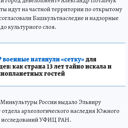
й город девелопмент» Александр Потапчук
оты идут на частной территории по открытому
и согласовали Башкультнаследие и надзорные
 до культурного слоя.
 военные натянули «сетку»
для
в: как страна 13 лет тайно искала и
инопланетных гостей
 Минкультуры России выдало Эльвиру
у отдела археологического наследия Южного
х исследований УФИЦ РАН.