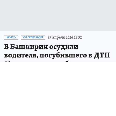
27 апреля 2026 13:52
НОВОСТИ
ЧТО ПРОИСХОДИТ
В Башкирии осудили
водителя, погубившего в ДТП
19-летних сестер-близняшек
В Башкирии пьяный водитель без прав
устроил смертельное ДТП с двумя
девушками