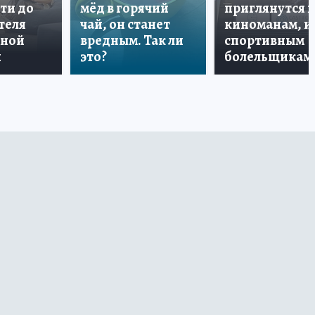
ти до
мёд в горячий
приглянутся 
теля
чай, он станет
киноманам, и
дной
вредным. Так ли
спортивным
и
это?
болельщикам