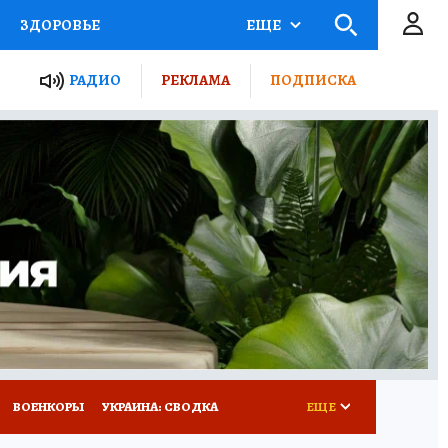
ЗДОРОВЬЕ
ЕЩЕ
ТЫ РОССИИ
РАДИО
РЕКЛАМА
ПОДПИСКА
КРЕТЫ
ПУТЕВОДИТЕЛЬ
 ЖЕЛЕЗА
ТУРИЗМ
Д ПОТРЕБИТЕЛЯ
ВСЕ О КП
ВОЕНКОРЫ
УКРАИНА: СВОДКА
ЕЩЕ