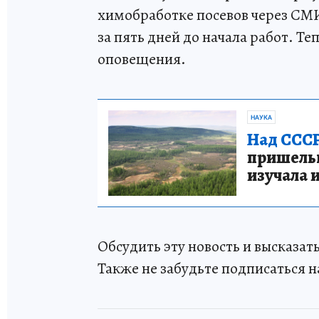
химобработке посевов через СМИ 
за пять дней до начала работ. Т
оповещения.
НАУКА
Над СССР
пришельце
изучала 
Обсудить эту новость и высказа
Также не забудьте подписаться н