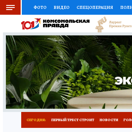
ФОТО
ВИДЕО
СПЕЦОПЕРАЦИЯ
ПОЛ
СОЦПОДДЕРЖКА
НАУКА
СПОРТ
КО
ВЫБОР ЭКСПЕРТОВ
ДОКТОР
ФИНАНС
КНИЖНАЯ ПОЛКА
ПРОГНОЗЫ НА СПОРТ
ПРЕСС-ЦЕНТР
НЕДВИЖИМОСТЬ
ТЕЛЕ
РАДИО КП
РЕКЛАМА
ТЕСТЫ
НОВОЕ 
СЕГОДНЯ:
ПЕРВЫЙ ТРЕСТ СТРОИТ
НОВОСТИ
ГОЛ