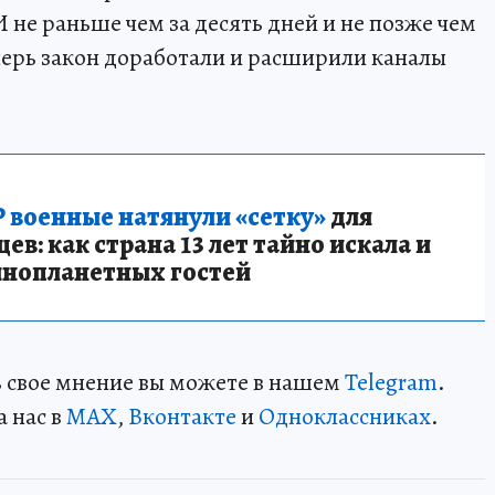
не раньше чем за десять дней и не позже чем
еперь закон доработали и расширили каналы
 военные натянули «сетку»
для
в: как страна 13 лет тайно искала и
инопланетных гостей
ть свое мнение вы можете в нашем
Telegram
.
а нас в
MAX
,
Вконтакте
и
Одноклассниках
.