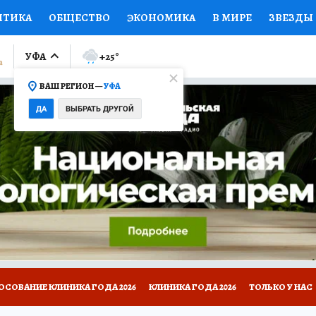
ИТИКА
ОБЩЕСТВО
ЭКОНОМИКА
В МИРЕ
ЗВЕЗДЫ
ЛУМНИСТЫ
ПРОИСШЕСТВИЯ
НАЦИОНАЛЬНЫЕ ПРОЕК
УФА
+25
°
ВАШ РЕГИОН —
УФА
Ы
ОТКРЫВАЕМ МИР
Я ЗНАЮ
СЕМЬЯ
ЖЕНСКИЕ СЕ
ДА
ВЫБРАТЬ ДРУГОЙ
ПРОМОКОДЫ
СЕРИАЛЫ
СПЕЦПРОЕКТЫ
ДЕФИЦИТ
ВИЗОР
КОЛЛЕКЦИИ
КОНКУРСЫ
РАБОТА У НАС
ГИ
НА САЙТЕ
ОСОВАНИЕ КЛИНИКА ГОДА 2026
КЛИНИКА ГОДА 2026
ТОЛЬКО У НАС