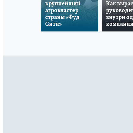
крупнейший
Как вырас
агрокластер
руководи
страны «Фуд
внутри о
Сити»
компани