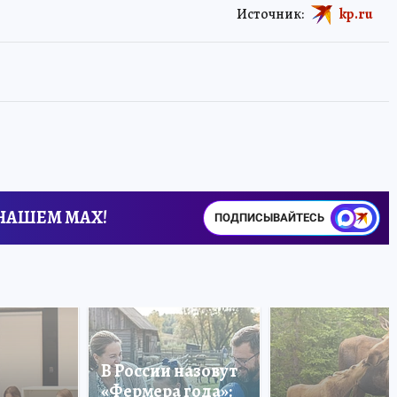
Источник:
kp.ru
 НАШЕМ MAX!
ПОДПИСЫВАЙТЕСЬ
В России назовут
«Фермера года»: