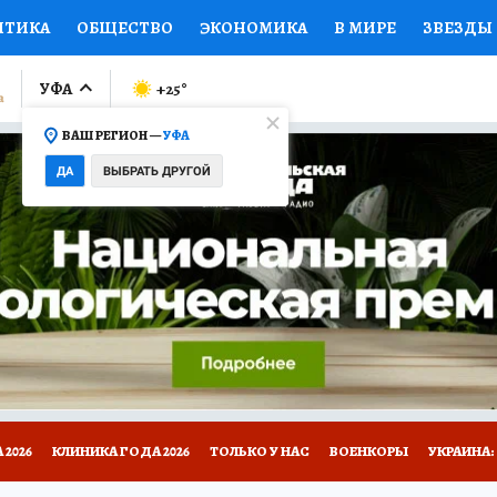
ИТИКА
ОБЩЕСТВО
ЭКОНОМИКА
В МИРЕ
ЗВЕЗДЫ
ЛУМНИСТЫ
ПРОИСШЕСТВИЯ
НАЦИОНАЛЬНЫЕ ПРОЕК
УФА
+25
°
ВАШ РЕГИОН —
УФА
Ы
ОТКРЫВАЕМ МИР
Я ЗНАЮ
СЕМЬЯ
ЖЕНСКИЕ СЕ
ДА
ВЫБРАТЬ ДРУГОЙ
ПРОМОКОДЫ
СЕРИАЛЫ
СПЕЦПРОЕКТЫ
ДЕФИЦИТ
ВИЗОР
КОЛЛЕКЦИИ
КОНКУРСЫ
РАБОТА У НАС
ГИ
НА САЙТЕ
2026
КЛИНИКА ГОДА 2026
ТОЛЬКО У НАС
ВОЕНКОРЫ
УКРАИНА: