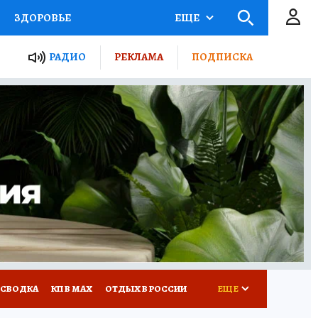
ЗДОРОВЬЕ
ЕЩЕ
ТЫ РОССИИ
РАДИО
РЕКЛАМА
ПОДПИСКА
КРЕТЫ
ПУТЕВОДИТЕЛЬ
 ЖЕЛЕЗА
ТУРИЗМ
Д ПОТРЕБИТЕЛЯ
ВСЕ О КП
 СВОДКА
КП В МАХ
ОТДЫХ В РОССИИ
ЕЩЕ