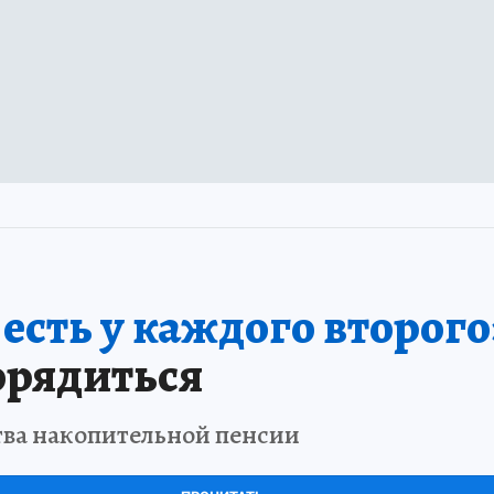
сть у каждого второго
орядиться
тва накопительной пенсии