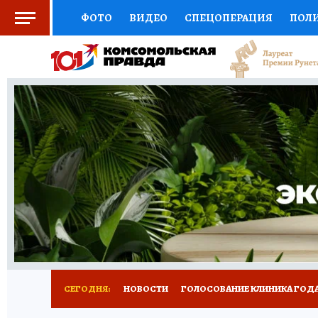
ФОТО
ВИДЕО
СПЕЦОПЕРАЦИЯ
ПОЛ
СОЦПОДДЕРЖКА
НАУКА
СПОРТ
КО
ВЫБОР ЭКСПЕРТОВ
ДОКТОР
ФИНАНС
КНИЖНАЯ ПОЛКА
ПРОГНОЗЫ НА СПОРТ
ПРЕСС-ЦЕНТР
НЕДВИЖИМОСТЬ
ТЕЛЕ
РАДИО КП
РЕКЛАМА
ТЕСТЫ
НОВОЕ 
СЕГОДНЯ:
НОВОСТИ
ГОЛОСОВАНИЕ КЛИНИКА ГОДА 