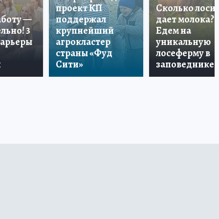
проект КП
Сколько лоси
аботу —
поддержал
дает молока?
льно! 3
крупнейший
Едем на
карьеры
агрокластер
уникальную
страны «Фуд
лосеферму в
и
Сити»
заповеднике!