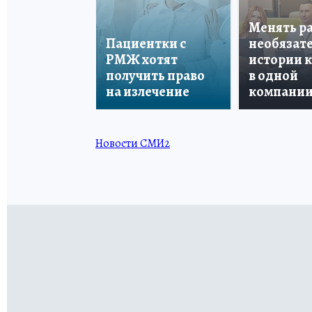
Менять р
Пациентки с
необязате
РМЖ хотят
истории 
получить право
в одной
на излечение
компани
Новости СМИ2