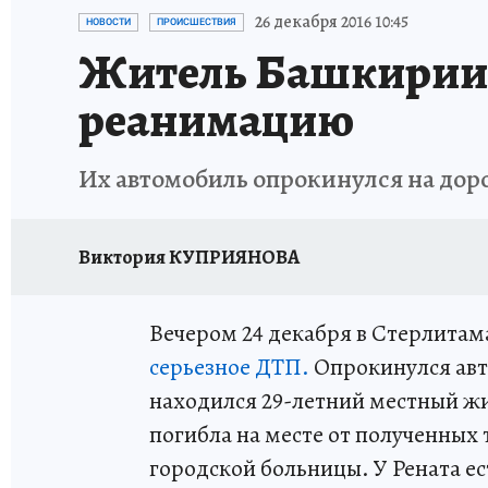
КП В МАХ
ОТДЫХ В РОССИИ
ЗАПОВЕД
26 декабря 2016 10:45
НОВОСТИ
ПРОИСШЕСТВИЯ
Житель Башкирии п
реанимацию
Их автомобиль опрокинулся на дор
Виктория КУПРИЯНОВА
Вечером 24 декабря в Стерлитам
серьезное ДТП.
Опрокинулся авт
находился 29-летний местный жи
погибла на месте от полученных
городской больницы. У Рената е