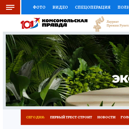
ФОТО
ВИДЕО
СПЕЦОПЕРАЦИЯ
ПОЛ
СОЦПОДДЕРЖКА
НАУКА
СПОРТ
КО
ВЫБОР ЭКСПЕРТОВ
ДОКТОР
ФИНАНС
КНИЖНАЯ ПОЛКА
ПРОГНОЗЫ НА СПОРТ
ПРЕСС-ЦЕНТР
НЕДВИЖИМОСТЬ
ТЕЛЕ
РАДИО КП
РЕКЛАМА
ТЕСТЫ
НОВОЕ 
СЕГОДНЯ:
ПЕРВЫЙ ТРЕСТ СТРОИТ
НОВОСТИ
ГОЛ