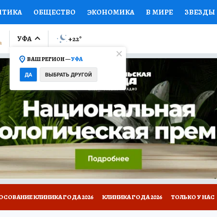
ИТИКА
ОБЩЕСТВО
ЭКОНОМИКА
В МИРЕ
ЗВЕЗДЫ
ЛУМНИСТЫ
ПРОИСШЕСТВИЯ
НАЦИОНАЛЬНЫЕ ПРОЕК
УФА
+22
°
ВАШ РЕГИОН —
УФА
Ы
ОТКРЫВАЕМ МИР
Я ЗНАЮ
СЕМЬЯ
ЖЕНСКИЕ СЕ
ДА
ВЫБРАТЬ ДРУГОЙ
ПРОМОКОДЫ
СЕРИАЛЫ
СПЕЦПРОЕКТЫ
ДЕФИЦИТ
ВИЗОР
КОЛЛЕКЦИИ
КОНКУРСЫ
РАБОТА У НАС
ГИ
НА САЙТЕ
ОСОВАНИЕ КЛИНИКА ГОДА 2026
КЛИНИКА ГОДА 2026
ТОЛЬКО У НАС