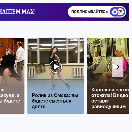
 НАШЕМ MAX!
ПОДПИСЫВАЙТЕСЬ
ся
Королева вагона
екунд, а
Ролик из Омска: вы
отожгла! Видео 
ы будете
будете смеяться
оставит
долго
равнодушным