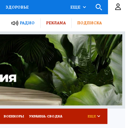
ЗДОРОВЬЕ
ЕЩЕ
ТЫ РОССИИ
РАДИО
РЕКЛАМА
ПОДПИСКА
КРЕТЫ
ПУТЕВОДИТЕЛЬ
 ЖЕЛЕЗА
ТУРИЗМ
Д ПОТРЕБИТЕЛЯ
ВСЕ О КП
ВОЕНКОРЫ
УКРАИНА: СВОДКА
ЕЩЕ