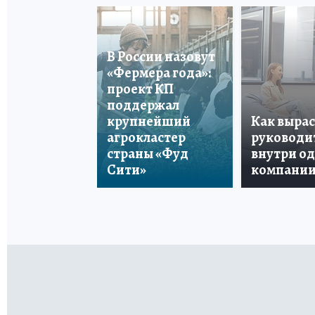
В России назовут
«Фермера года»:
проект КП
поддержал
крупнейший
Как вырас
агрокластер
руководи
страны «Фуд
внутри о
Сити»
компани