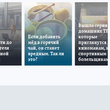
Вышла серия
домашних ТВ
Если добавить
которые
ти до
мёд в горячий
приглянутся 
теля
чай, он станет
киноманам, и
дной
вредным. Так ли
спортивным
и
это?
болельщикам