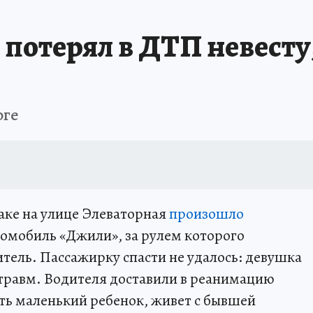
НАЯ РОССИЯ
ПРОИСШЕСТВИЯ
АФИША
ИСПЫТАНО НА СЕБЕ
отерял в ДТП невесту, 
оге
аке на улице Элеваторная
произошло
омобиль «Джили», за рулем которого
тель. Пассажирку спасти не удалось: девушка
 травм. Водителя доставили в реанимацию
сть маленький ребенок, живет с бывшей