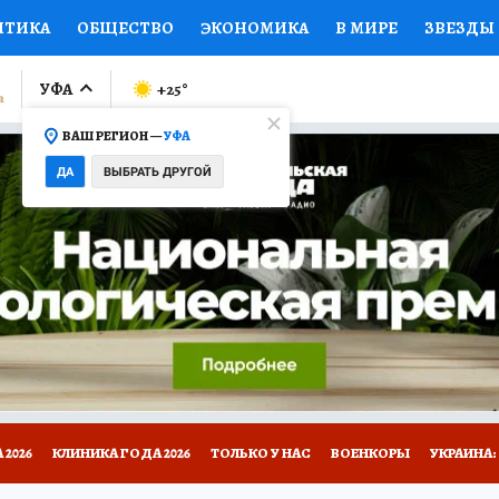
ИТИКА
ОБЩЕСТВО
ЭКОНОМИКА
В МИРЕ
ЗВЕЗДЫ
ЛУМНИСТЫ
ПРОИСШЕСТВИЯ
НАЦИОНАЛЬНЫЕ ПРОЕК
УФА
+25
°
ВАШ РЕГИОН —
УФА
Ы
ОТКРЫВАЕМ МИР
Я ЗНАЮ
СЕМЬЯ
ЖЕНСКИЕ СЕ
ДА
ВЫБРАТЬ ДРУГОЙ
ПРОМОКОДЫ
СЕРИАЛЫ
СПЕЦПРОЕКТЫ
ДЕФИЦИТ
ВИЗОР
КОЛЛЕКЦИИ
КОНКУРСЫ
РАБОТА У НАС
ГИ
НА САЙТЕ
2026
КЛИНИКА ГОДА 2026
ТОЛЬКО У НАС
ВОЕНКОРЫ
УКРАИНА: