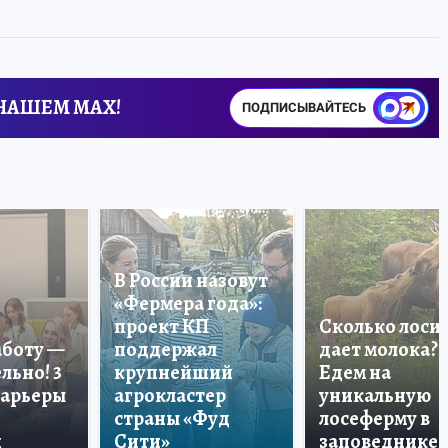
 НАШЕМ MAX!
ПОДПИСЫВАЙТЕСЬ
В России назовут
«Фермера года»:
проект КП
Сколько лоси
аботу —
поддержал
дает молока?
льно! 3
крупнейший
Едем на
карьеры
агрокластер
уникальную
страны «Фуд
лосеферму в
и
Сити»
заповеднике!