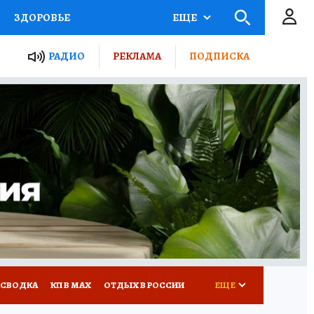
ЗДОРОВЬЕ
ЕЩЕ
ТЫ РОССИИ
РАДИО
РЕКЛАМА
ПОДПИСКА
КРЕТЫ
ПУТЕВОДИТЕЛЬ
 ЖЕЛЕЗА
ТУРИЗМ
Д ПОТРЕБИТЕЛЯ
ВСЕ О КП
 СВОДКА
КП В МАХ
ОТДЫХ В РОССИИ
ЕЩЕ