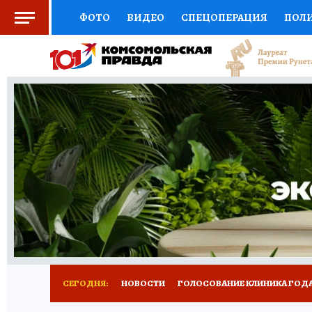
ФОТО
ВИДЕО
СПЕЦОПЕРАЦИЯ
ПОЛ
СОЦПОДДЕРЖКА
НАУКА
СПОРТ
КО
ВЫБОР ЭКСПЕРТОВ
ДОКТОР
ФИНАНС
КНИЖНАЯ ПОЛКА
ПРОГНОЗЫ НА СПОРТ
ПРЕСС-ЦЕНТР
НЕДВИЖИМОСТЬ
ТЕЛЕ
РАДИО КП
РЕКЛАМА
ТЕСТЫ
НОВОЕ 
СЕГОДНЯ:
НОВОСТИ
ГОЛОСОВАНИЕ КЛИНИКА ГОДА 