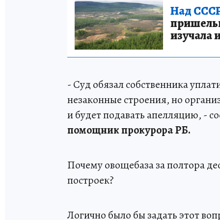
Над СССР
пришельце
изучала 
- Суд обязал собственника уплат
незаконные строения, но органи
и будет подавать апелляцию, - 
помощник прокурора РБ.
Почему овощебаза за полтора дес
построек?
Логично было бы задать этот во