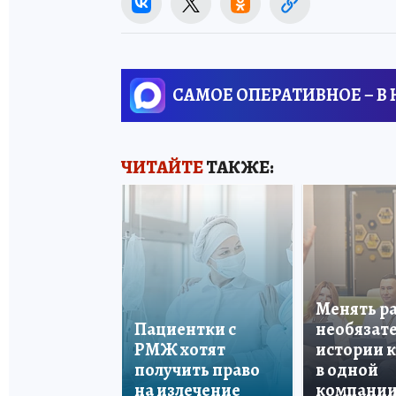
САМОЕ ОПЕРАТИВНОЕ – В
ЧИТАЙТЕ
ТАКЖЕ:
Менять р
Пациентки с
необязате
РМЖ хотят
истории 
получить право
в одной
на излечение
компани