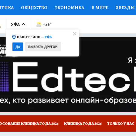
ИТИКА
ОБЩЕСТВО
ЭКОНОМИКА
В МИРЕ
ЗВЕЗДЫ
ЛУМНИСТЫ
ПРОИСШЕСТВИЯ
НАЦИОНАЛЬНЫЕ ПРОЕК
УФА
+26
°
ВАШ РЕГИОН —
УФА
Ы
ОТКРЫВАЕМ МИР
Я ЗНАЮ
СЕМЬЯ
ЖЕНСКИЕ СЕ
ДА
ВЫБРАТЬ ДРУГОЙ
ПРОМОКОДЫ
СЕРИАЛЫ
СПЕЦПРОЕКТЫ
ДЕФИЦИТ
ВИЗОР
КОЛЛЕКЦИИ
КОНКУРСЫ
РАБОТА У НАС
ГИ
НА САЙТЕ
ОСОВАНИЕ КЛИНИКА ГОДА 2026
КЛИНИКА ГОДА 2026
ТОЛЬКО У НАС