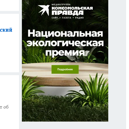
еский
т об