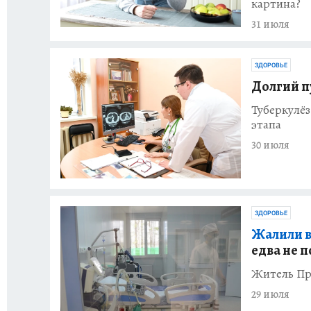
картина?
31 июля
ЗДОРОВЬЕ
Долгий п
Туберкулёз
этапа
30 июля
ЗДОРОВЬЕ
Жалили в 
едва не п
Житель При
29 июля