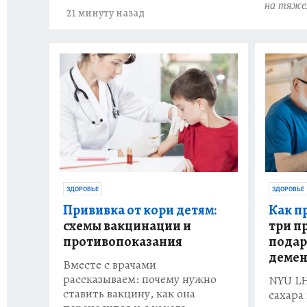
на тяже
21 минуту назад
ЗДОРОВЬЕ
ЗДОРОВЬЕ
Прививка от кори детям:
Как п
схемы вакцинации и
три п
противопоказания
подар
деме
Вместе с врачами
рассказываем: почему нужно
NYU LH
ставить вакцину, как она
сахара