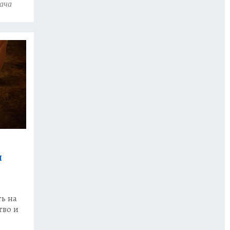
ача
я
ть на
тво и