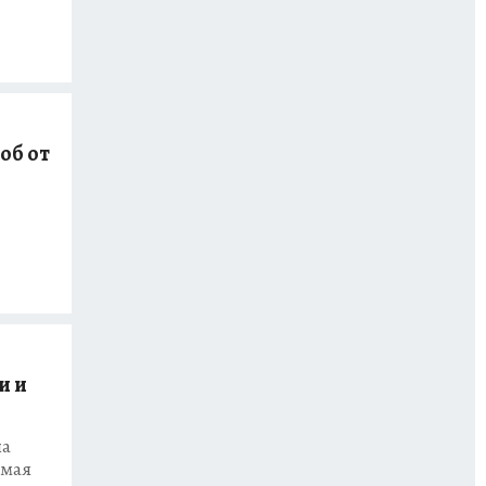
об от
и и
на
омая