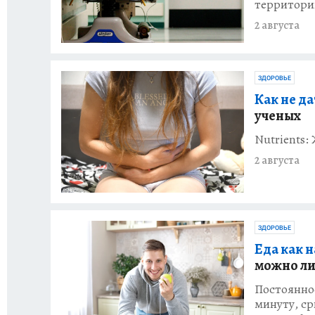
территори
2 августа
ЗДОРОВЬЕ
Как не д
ученых
Nutrients:
2 августа
ЗДОРОВЬЕ
Еда как н
можно ли
Постоянное
минуту, с