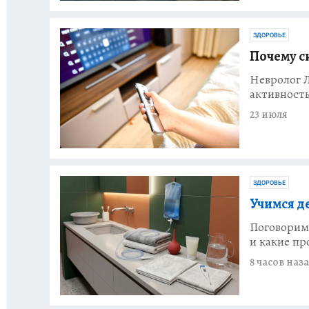
ЗДОРОВЬЕ
Почему си
Невролог Л
активност
23 июля
ЗДОРОВЬЕ
Учимся д
Поговорим,
и какие п
8 часов наз