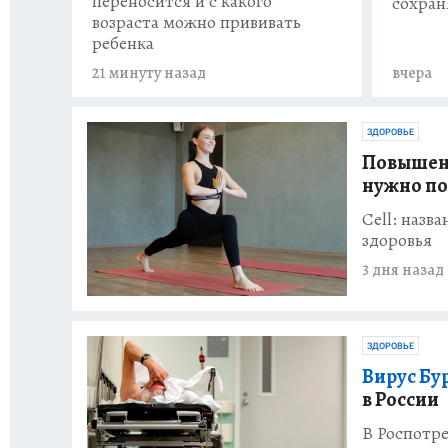
переносится и с какого
сохран
возраста можно прививать
ребенка
21 минуту назад
вчера
ЗДОРОВЬЕ
Повышен 
нужно по
Cell: назв
здоровья
3 дня назад
ЗДОРОВЬЕ
Вирус Бу
в России
В Роспотре