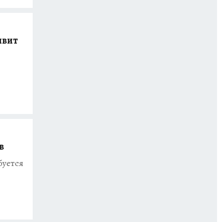
ивит
в
буется