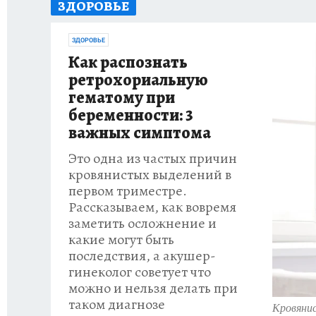
ЗДОРОВЬЕ
КП В МАХ
ОТДЫХ В РОССИИ
ЗАПОВЕД
ЗДОРОВЬЕ
Как распознать
ретрохориальную
гематому при
беременности: 3
важных симптома
Это одна из частых причин
кровянистых выделений в
первом триместре.
Рассказываем, как вовремя
заметить осложнение и
какие могут быть
последствия, а акушер-
гинеколог советует что
можно и нельзя делать при
таком диагнозе
Кровянис