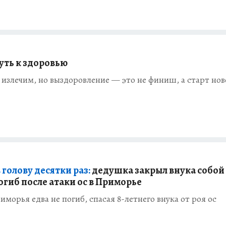
уть к здоровью
 излечим, но выздоровление — это не финиш, а старт нов
голову десятки раз:
дедушка закрыл внука собой
огиб после атаки ос в Приморье
морья едва не погиб, спасая 8-летнего внука от роя ос