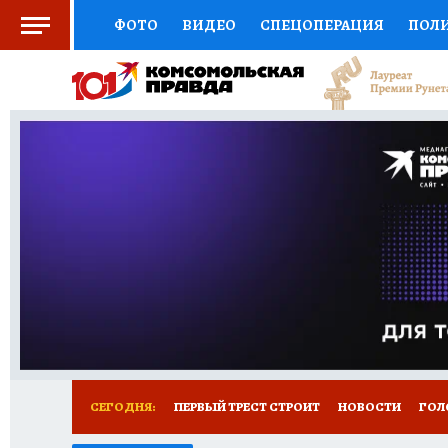
ФОТО
ВИДЕО
СПЕЦОПЕРАЦИЯ
ПОЛ
СОЦПОДДЕРЖКА
НАУКА
СПОРТ
КО
ВЫБОР ЭКСПЕРТОВ
ДОКТОР
ФИНАНС
КНИЖНАЯ ПОЛКА
ПРОГНОЗЫ НА СПОРТ
ПРЕСС-ЦЕНТР
НЕДВИЖИМОСТЬ
ТЕЛЕ
РАДИО КП
РЕКЛАМА
ТЕСТЫ
НОВОЕ 
СЕГОДНЯ:
ПЕРВЫЙ ТРЕСТ СТРОИТ
НОВОСТИ
ГОЛ