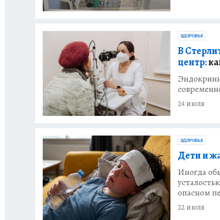
ЗДОРОВЬЕ
В Стерли
центр:
ка
Эндокринн
современно
24 июля
ЗДОРОВЬЕ
Дети и ж
Иногда обы
усталостью
опасном пе
22 июля