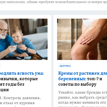
лую патологию, однако требуют незамедлительного осмотра вр
ЗДОРОВЬЕ
Кремы от растяжек дл
родлить ясность ума:
беременных:
топ-7 и
ривычки, которые
советы по выбору
ят годы без
нции
Узнайте, какие бренды ес
рынке, как выбрать средс
: Контроль давления,
когда нужно начинать его
 и отказ от курения