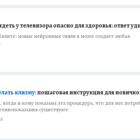
деть у телевизора опасно для здоровья: ответ уд
ялите: новые нейронные связи в мозге создает любая
ь
елать клизму:
пошаговая инструкция для новичко
 когда и кому показана эта процедура, что для нее потре
ротивопоказания существуют
ад