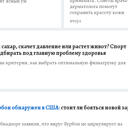
применять. Советы врача
ят ясный ум
дерматолога помогут
сохранить красоту кожи
вчера
сахар, скачет давление или растет живот? Спорт
дбирать под главную проблему здоровья
аны критерии, как выбрать оптимальную физнагрузку для
рбон обнаружен в США:
стоит ли бояться новой з
бнадзоре заявили, что вирус Бурбон не циркулирует на