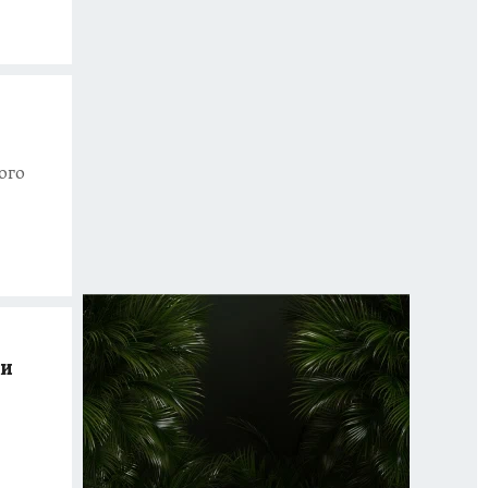
ого
 и