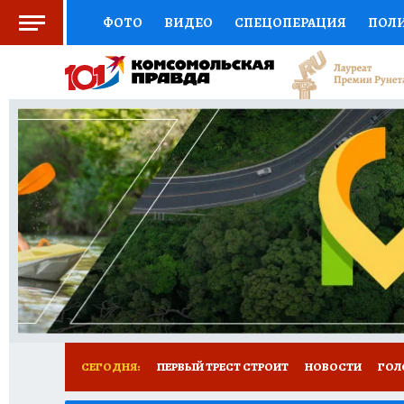
ФОТО
ВИДЕО
СПЕЦОПЕРАЦИЯ
ПОЛ
СОЦПОДДЕРЖКА
НАУКА
СПОРТ
КО
ВЫБОР ЭКСПЕРТОВ
ДОКТОР
ФИНАНС
КНИЖНАЯ ПОЛКА
ПРОГНОЗЫ НА СПОРТ
ПРЕСС-ЦЕНТР
НЕДВИЖИМОСТЬ
ТЕЛЕ
РАДИО КП
РЕКЛАМА
ТЕСТЫ
НОВОЕ 
СЕГОДНЯ:
ПЕРВЫЙ ТРЕСТ СТРОИТ
НОВОСТИ
ГОЛ