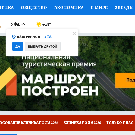
ИТИКА
ОБЩЕСТВО
ЭКОНОМИКА
В МИРЕ
ЗВЕЗДЫ
ЛУМНИСТЫ
ПРОИСШЕСТВИЯ
НАЦИОНАЛЬНЫЕ ПРОЕК
УФА
+23
°
ВАШ РЕГИОН —
УФА
Ы
ОТКРЫВАЕМ МИР
Я ЗНАЮ
СЕМЬЯ
ЖЕНСКИЕ СЕ
ДА
ВЫБРАТЬ ДРУГОЙ
ПРОМОКОДЫ
СЕРИАЛЫ
СПЕЦПРОЕКТЫ
ДЕФИЦИТ
ВИЗОР
КОЛЛЕКЦИИ
КОНКУРСЫ
РАБОТА У НАС
ГИ
НА САЙТЕ
ОСОВАНИЕ КЛИНИКА ГОДА 2026
КЛИНИКА ГОДА 2026
ТОЛЬКО У НАС