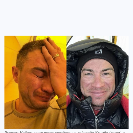
Рустам Набиев сразу после преодоления ледопада Кхумба (слева) и