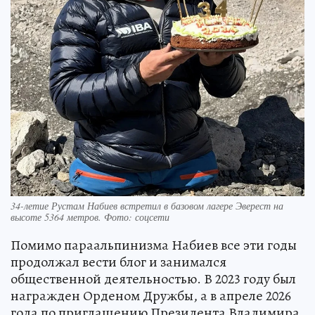
34-летие Рустам Набиев встретил в базовом лагере Эверест на
высоте 5364 метров. Фото: соцсети
Помимо параальпинизма Набиев все эти годы
продолжал вести блог и занимался
общественной деятельностью. В 2023 году был
награжден Орденом Дружбы, а в апреле 2026
года по приглашению Президента Владимира