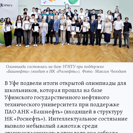
Олимпиада состоялась на базе УГНТУ при поддержке
«Башнефти» (входит в НК «Роснефть»). Фото: Максим Чегодаев
В Уфе подвели итоги открытой олимпиады для
школьников, которая прошла на базе
Уфимского государственного нефтяного
технического университета при поддержке
ПАО АНК «Башнефть» (входящей в структуру
НК «Роснефть»). Интеллектуальное состязание
вызвало небывалый ажиотаж среди
старшеклассников: в этом году оно собрало