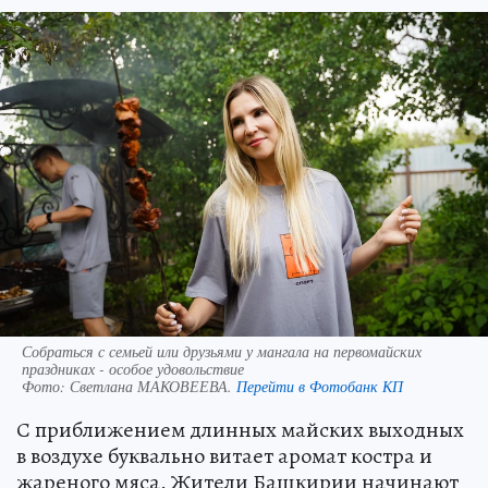
Собраться с семьей или друзьями у мангала на первомайских
праздниках - особое удовольствие
Фото:
Светлана МАКОВЕЕВА.
Перейти в Фотобанк КП
С приближением длинных майских выходных
в воздухе буквально витает аромат костра и
жареного мяса. Жители Башкирии начинают