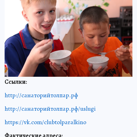
Ссылки:
http://санаторийтолпар.рф
http://санаторийтолпар.рф/uslugi
https://vk.com/clubtolparalkino
Фактические адреса: