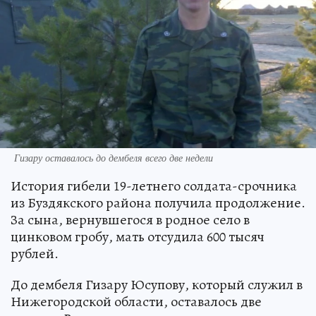
Гизару оставалось до дембеля всего две недели
История гибели 19-летнего солда­та-срочника
из Буздякского района получила продолжение.
За сына, вер­нувшегося в родное село в
цинковом гробу, мать отсудила 600 тысяч
рублей.
До дембеля Гизару Юсупову, кото­рый служил в
Нижегородской обла­сти, оставалось две