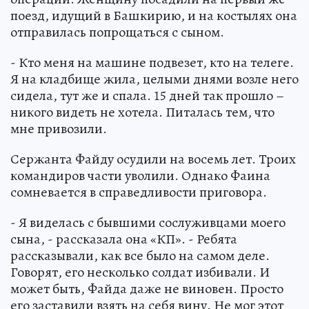
поезд, идущий в Башкирию, и на костылях она
отпра­вилась попрощаться с сыном.
- Кто меня на машине подвезет, кто на телеге.
Я на кладбище жила, целы­ми днями возле него
сидела, тут же и спала. 15 дней так прошло –
никого видеть не хотела. Питалась тем, что
мне привозили.
Сержанта Файду осудили на восемь лет. Троих
командиров части уволили. Однако Фаина
сомневается в справед­ливости приговора.
- Я виделась с бывшими сослуживца­ми моего
сына, - рассказала она «КП». - Ребята
рассказывали, как все было на самом деле.
Говорят, его несколько солдат избивали. И
может быть, Фай­да даже не виновен. Просто
его заста­вили взять на себя вину. Не мог этот