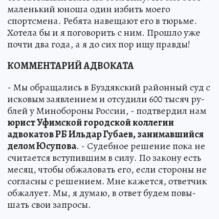
маленький юноша один избить мое­го
спортсмена. Ребята навещают его в тюрьме.
Хотела бы и я поговорить с ним. Прошло уже
почти два года, а я до сих пор ищу правды!
КОММЕНТАРИЙ АДВОКАТА
- Мы обращались в Буздякский район­ный суд с
исковым заявлением и отсу­дили 600 тысяч ру­
блей у Минобороны России, - подтвер­дил нам
юрист Уфим­ской городской кол­легии
адвокатов РБ Ильдар Губаев, за­нимавшийся
делом Юсупова
. - Судебное решение пока не
счи­тается вступившим в силу. По закону есть
месяц, чтобы обжа­ловать его, если сто­роны не
согласны с решением. Мне ка­жется, ответчик
об­жалует. Мы, я думаю, в ответ будем повы­
шать свои запросы.