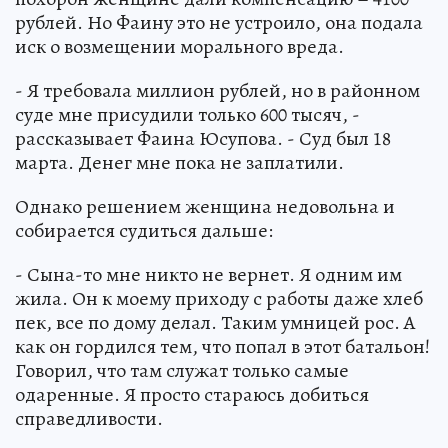
рублей. Но Фаину это не устроило, она подала
иск о воз­мещении морального вреда.
- Я требовала миллион рублей, но в районном
суде мне присудили только 600 тысяч, -
рассказывает Фаина Юсу­пова. - Суд был 18
марта. Денег мне по­ка не заплатили.
Однако решением женщина недо­вольна и
собирается судиться дальше:
- Сына-то мне никто не вернет. Я одним им
жила. Он к моему приходу с работы даже хлеб
пек, все по дому де­лал. Таким умницей рос. А
как он гор­дился тем, что попал в этот батальон!
Говорил, что там служат только самые
одаренные. Я просто стараюсь добить­ся
справедливости.