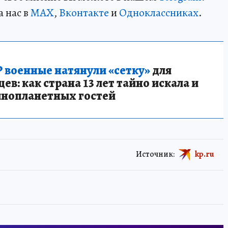
а нас в
MAX
,
Вконтакте
и
Одноклассниках
.
 военные натянули «сетку»
для
в: как страна 13 лет тайно искала и
инопланетных гостей
Источник:
kp.ru