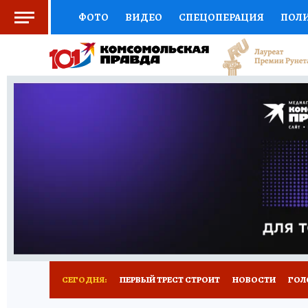
ФОТО
ВИДЕО
СПЕЦОПЕРАЦИЯ
ПОЛ
СОЦПОДДЕРЖКА
НАУКА
СПОРТ
КО
ВЫБОР ЭКСПЕРТОВ
ДОКТОР
ФИНАНС
КНИЖНАЯ ПОЛКА
ПРОГНОЗЫ НА СПОРТ
ПРЕСС-ЦЕНТР
НЕДВИЖИМОСТЬ
ТЕЛЕ
РАДИО КП
РЕКЛАМА
ТЕСТЫ
НОВОЕ 
СЕГОДНЯ:
ПЕРВЫЙ ТРЕСТ СТРОИТ
НОВОСТИ
ГОЛ