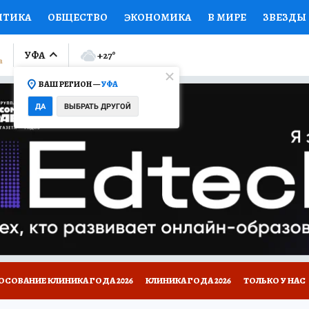
ИТИКА
ОБЩЕСТВО
ЭКОНОМИКА
В МИРЕ
ЗВЕЗДЫ
ЛУМНИСТЫ
ПРОИСШЕСТВИЯ
НАЦИОНАЛЬНЫЕ ПРОЕК
УФА
+27
°
ВАШ РЕГИОН —
УФА
Ы
ОТКРЫВАЕМ МИР
Я ЗНАЮ
СЕМЬЯ
ЖЕНСКИЕ СЕ
ДА
ВЫБРАТЬ ДРУГОЙ
ПРОМОКОДЫ
СЕРИАЛЫ
СПЕЦПРОЕКТЫ
ДЕФИЦИТ
ВИЗОР
КОЛЛЕКЦИИ
КОНКУРСЫ
РАБОТА У НАС
ГИ
НА САЙТЕ
ОСОВАНИЕ КЛИНИКА ГОДА 2026
КЛИНИКА ГОДА 2026
ТОЛЬКО У НАС