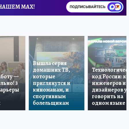
 НАШЕМ MAX!
ПОДПИСЫВАЙТЕСЬ
Вышла серия
домашних ТВ,
Технологичес
аботу —
которые
код России: к
льно! 3
приглянутся и
инженеров и
карьеры
киноманам, и
дизайнеров у
спортивным
говорить на
и
болельщикам
одном языке