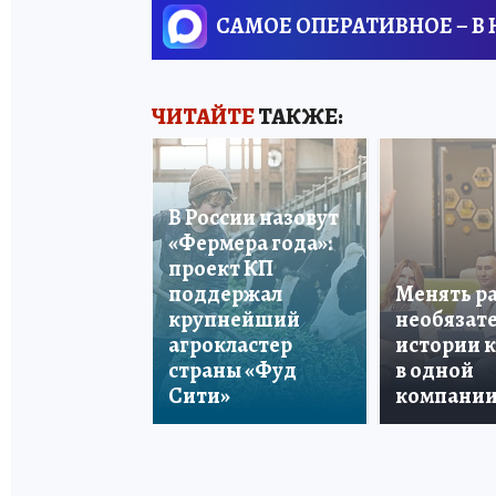
САМОЕ ОПЕРАТИВНОЕ – В
ЧИТАЙТЕ
ТАКЖЕ:
В России назовут
«Фермера года»:
проект КП
поддержал
Менять р
крупнейший
необязате
агрокластер
истории 
страны «Фуд
в одной
Сити»
компани