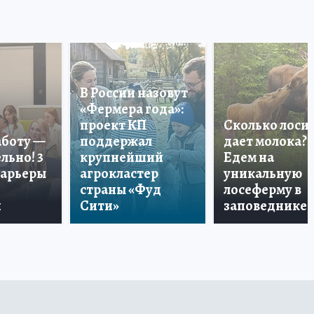
В России назовут
«Фермера года»:
проект КП
Сколько лоси
аботу —
поддержал
дает молока?
льно! 3
крупнейший
Едем на
карьеры
агрокластер
уникальную
страны «Фуд
лосеферму в
и
Сити»
заповеднике!