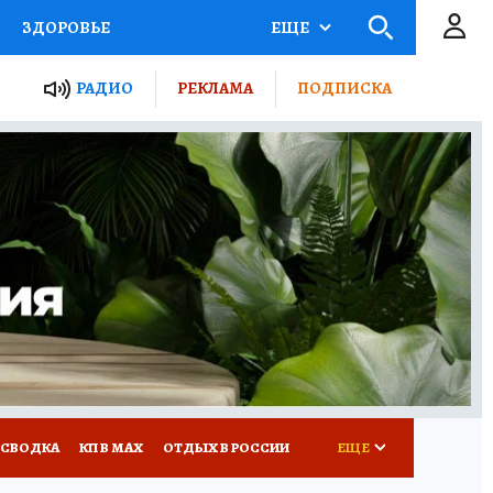
ЗДОРОВЬЕ
ЕЩЕ
ТЫ РОССИИ
РАДИО
РЕКЛАМА
ПОДПИСКА
КРЕТЫ
ПУТЕВОДИТЕЛЬ
 ЖЕЛЕЗА
ТУРИЗМ
Д ПОТРЕБИТЕЛЯ
ВСЕ О КП
 СВОДКА
КП В МАХ
ОТДЫХ В РОССИИ
ЕЩЕ