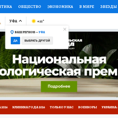
ИТИКА
ОБЩЕСТВО
ЭКОНОМИКА
В МИРЕ
ЗВЕЗДЫ
ЛУМНИСТЫ
ПРОИСШЕСТВИЯ
НАЦИОНАЛЬНЫЕ ПРОЕК
УФА
+21
°
ВАШ РЕГИОН —
УФА
Ы
ОТКРЫВАЕМ МИР
Я ЗНАЮ
СЕМЬЯ
ЖЕНСКИЕ СЕ
ДА
ВЫБРАТЬ ДРУГОЙ
ПРОМОКОДЫ
СЕРИАЛЫ
СПЕЦПРОЕКТЫ
ДЕФИЦИТ
ВИЗОР
КОЛЛЕКЦИИ
КОНКУРСЫ
РАБОТА У НАС
ГИ
НА САЙТЕ
2026
КЛИНИКА ГОДА 2026
ТОЛЬКО У НАС
ВОЕНКОРЫ
УКРАИНА: