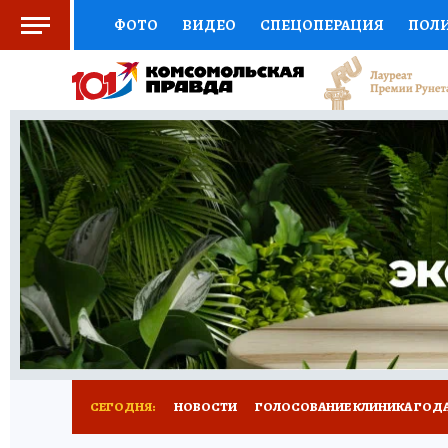
ФОТО
ВИДЕО
СПЕЦОПЕРАЦИЯ
ПОЛ
СОЦПОДДЕРЖКА
НАУКА
СПОРТ
КО
ВЫБОР ЭКСПЕРТОВ
ДОКТОР
ФИНАНС
КНИЖНАЯ ПОЛКА
ПРОГНОЗЫ НА СПОРТ
ПРЕСС-ЦЕНТР
НЕДВИЖИМОСТЬ
ТЕЛЕ
РАДИО КП
РЕКЛАМА
ТЕСТЫ
НОВОЕ 
СЕГОДНЯ:
НОВОСТИ
ГОЛОСОВАНИЕ КЛИНИКА ГОДА 