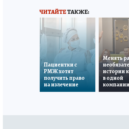
ЧИТАЙТЕ
ТАКЖЕ:
Менять р
Пациентки с
необязате
РМЖ хотят
истории 
получить право
в одной
на излечение
компани