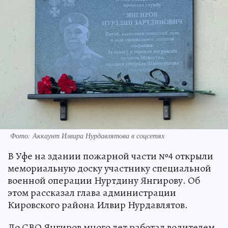
Фото: Аккаунт Илвира Нурдавлятова в соцсетях
В Уфе на здании пожарной части №4 открыли
мемориальную доску участнику специальной
военной операции Нуртдину Янгирову. Об
этом рассказал глава администрации
Кировского района Илвир Нурдавлятов.
До СВО Янгиров много лет работал водителем