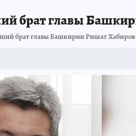
АФИША
ИСПЫТАНО НА СЕБЕ
ший брат главы Башки
рший брат главы Башкирии Ришат Хабиров