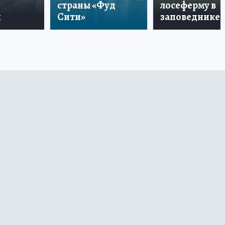
страны «Фуд
лосеферму в
и
Сити»
заповеднике!