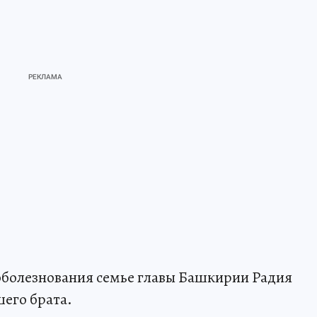
оболезнования семье главы Башкирии Радия
шего брата.