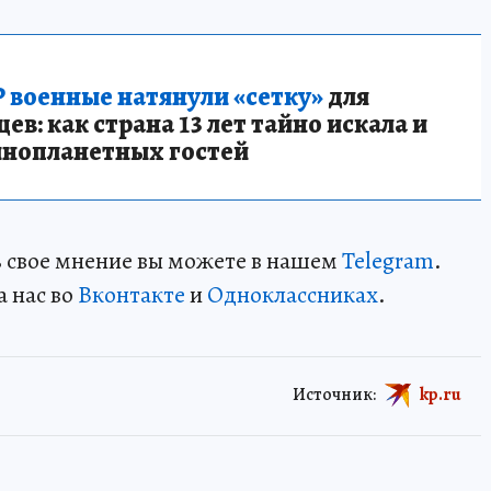
 военные натянули «сетку»
для
в: как страна 13 лет тайно искала и
инопланетных гостей
ть свое мнение вы можете в нашем
Telegram
.
а нас во
Вконтакте
и
Одноклассниках
.
Источник:
kp.ru