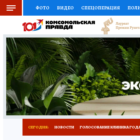
ФОТО
ВИДЕО
СПЕЦОПЕРАЦИЯ
ПОЛ
СОЦПОДДЕРЖКА
НАУКА
СПОРТ
КО
ВЫБОР ЭКСПЕРТОВ
ДОКТОР
ФИНАНС
КНИЖНАЯ ПОЛКА
ПРОГНОЗЫ НА СПОРТ
ПРЕСС-ЦЕНТР
НЕДВИЖИМОСТЬ
ТЕЛЕ
РАДИО КП
РЕКЛАМА
ТЕСТЫ
НОВОЕ 
СЕГОДНЯ:
НОВОСТИ
ГОЛОСОВАНИЕ КЛИНИКА ГОДА 