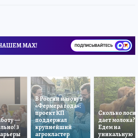
 НАШЕМ MAX!
ПОДПИСЫВАЙТЕСЬ
В России назовут
«Фермера года»:
проект КП
Сколько лоси
аботу —
поддержал
дает молока?
льно! 3
крупнейший
Едем на
карьеры
агрокластер
уникальную