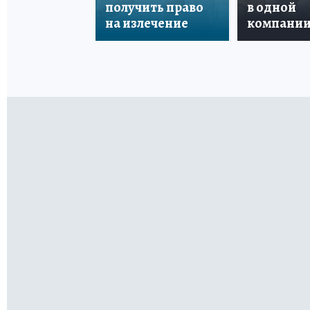
получить право
в одной
на излечение
компани