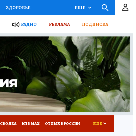
ЗДОРОВЬЕ
ЕЩЕ
ТЫ РОССИИ
РАДИО
РЕКЛАМА
ПОДПИСКА
КРЕТЫ
ПУТЕВОДИТЕЛЬ
 ЖЕЛЕЗА
ТУРИЗМ
Д ПОТРЕБИТЕЛЯ
ВСЕ О КП
 СВОДКА
КП В МАХ
ОТДЫХ В РОССИИ
ЕЩЕ