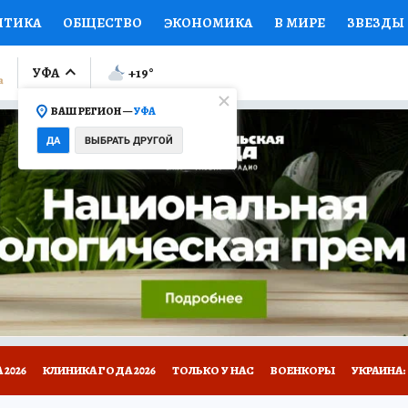
ИТИКА
ОБЩЕСТВО
ЭКОНОМИКА
В МИРЕ
ЗВЕЗДЫ
ЛУМНИСТЫ
ПРОИСШЕСТВИЯ
НАЦИОНАЛЬНЫЕ ПРОЕК
УФА
+19
°
ВАШ РЕГИОН —
УФА
Ы
ОТКРЫВАЕМ МИР
Я ЗНАЮ
СЕМЬЯ
ЖЕНСКИЕ СЕ
ДА
ВЫБРАТЬ ДРУГОЙ
ПРОМОКОДЫ
СЕРИАЛЫ
СПЕЦПРОЕКТЫ
ДЕФИЦИТ
ВИЗОР
КОЛЛЕКЦИИ
КОНКУРСЫ
РАБОТА У НАС
ГИ
НА САЙТЕ
2026
КЛИНИКА ГОДА 2026
ТОЛЬКО У НАС
ВОЕНКОРЫ
УКРАИНА: