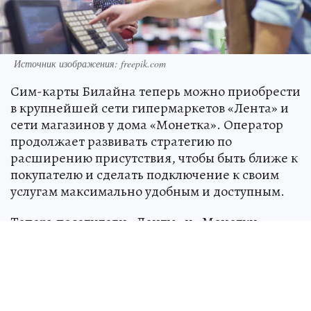
Источник изображения: freepik.com
Сим-карты Билайна теперь можно приобрести
в крупнейшей сети гипермаркетов «Лента» и
сети магазинов у дома «Монетка». Оператор
продолжает развивать стратегию по
расширению присутствия, чтобы быть ближе к
покупателю и сделать подключение к своим
услугам максимально удобным и доступным.
Теперь посетители «Ленты» и «Монетки»
смогут не только обеспечить себя
необходимыми товарами, но и связью. Сим-
карты Билайна представлены в прикассовой
зоне в виде комплектов саморегистрации: без
привязки к региону, номеру или тарифу. После