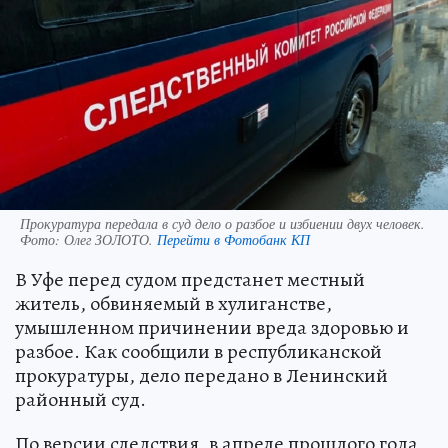
Прокуратура передала в суд дело о разбое и избиении двух человек.
Фото:
Олег ЗОЛОТО.
Перейти в Фотобанк КП
В Уфе перед судом предстанет местный
житель, обвиняемый в хулиганстве,
умышленном причинении вреда здоровью и
разбое. Как сообщили в республиканской
прокуратуры, дело передано в Ленинский
районный суд.
По версии следствия, в апреле прошлого года