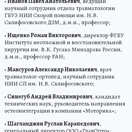
•
Иванов Павел Анатольевич
, ведущий
научный сотрудник отдела травматологии
ГБУЗ НИИ Скорой помощи им. Н.В.
Склифосовского ДЗМ, д.м.н., профессор;
•
Ищенко Роман Викторович
, директор ФГБУ
Института неотложной и восстановительной
хирургии им. В.К. Гусака Минздрава России,
д.м.н., профессор РАН;
•
Мансуров Александр Николаевич
, врач
травматолог-ортопед, научный сотрудник
НИИ СП им. Н.В. Склифосовского;
•
Синегуб Андрей Владимирович
, кандидат
технических наук, руководитель направления
остеоинтеграции в компании «Моторика»;
•
Шагламджян Руслан Карапедович
,
генеральный директор ООО «ГлавОрто»;