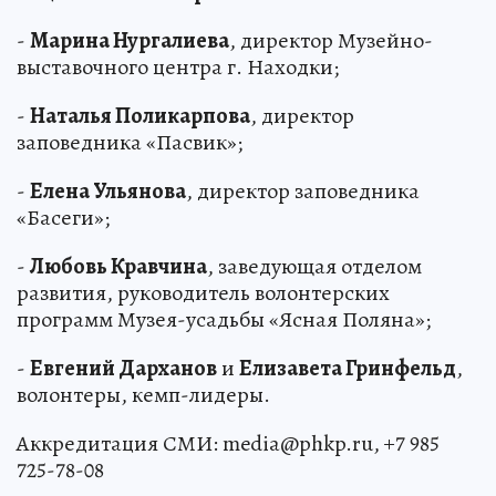
-
Марина Нургалиева
, директор Музейно-
выставочного центра г. Находки;
-
Наталья Поликарпова
, директор
заповедника «Пасвик»;
-
Елена Ульянова
, директор заповедника
«Басеги»;
-
Любовь Кравчина
, заведующая отделом
развития, руководитель волонтерских
программ Музея-усадьбы «Ясная Поляна»;
-
Евгений Дарханов
и
Елизавета Гринфельд
,
волонтеры, кемп-лидеры.
Аккредитация СМИ: media@phkp.ru, +7 985
725-78-08