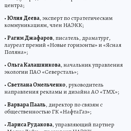
центра;
•
Юлия Деева
, эксперт по стратегическим
коммуникациям, член НАЭКК;
•
Рагим Джафаров
, писатель, драматург,
лауреат премий «Новые горизонты» и «Ясная
Поляна»;
•
Ольга Калашникова
, начальник управления
экологии ПАО «Северсталь»;
•
Светлана Омельченко
, руководитель
направления рекламы и дизайна АО «ТМХ»;
•
Варвара Пааль
, директор по связям с
общественностью ГК «НафтаГаз»;
•
Лариса Рудакова
, управляющий партнер